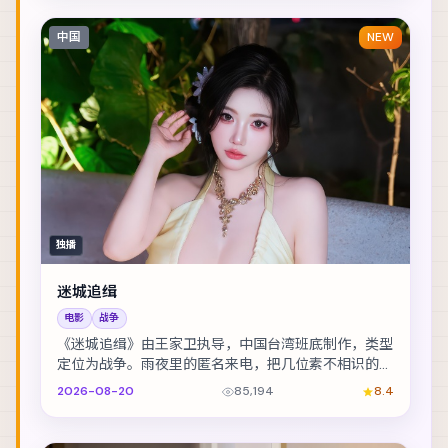
中国
NEW
独播
迷城追缉
电影
战争
《迷城追缉》由王家卫执导，中国台湾班底制作，类型
定位为战争。雨夜里的匿名来电，把几位素不相识的人
推向同一条危途。主演包括汤唯、雷佳音、胡歌 等，...
2026-08-20
85,194
8.4