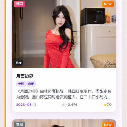
韩国
NEW
热播
月面边界
电影
悬疑
《月面边界》由林超贤执导，韩国班底制作，类型定位
为悬疑。黑白两道同时悬赏的证人，在二十四小时内穿
越整座城。主演包括长泽雅美、提莫西·查拉梅、杨紫...
2026-08-11
42,474
7.0
泰国
NEW