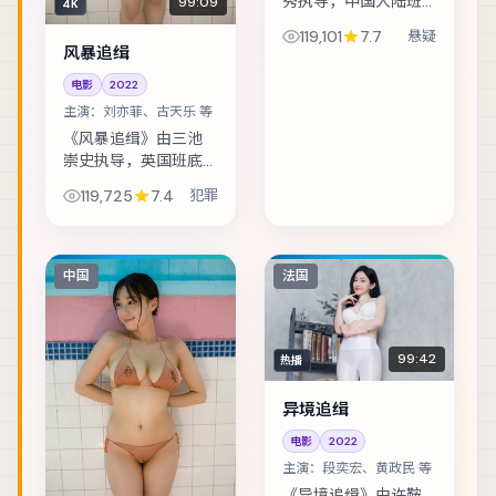
秀执导，中国大陆班
99:09
4K
底制作，类型定位为
119,101
7.7
悬疑
悬疑。退役特工重返
风暴追缉
故城，却发现当年任
电影
2022
务从未真正结束。主
演包括菅田将晖、张
主演：
刘亦菲、古天乐 等
译、基里安·墨菲 ...
《风暴追缉》由三池
崇史执导，英国班底
制作，类型定位为犯
119,725
7.4
犯罪
罪。一场看似普通的
商业谈判，演变成密
室中的心理博弈。主
演包括刘亦菲、古天
中国
法国
乐、朱一龙 等，表...
99:42
热播
异境追缉
电影
2022
主演：
段奕宏、黄政民 等
《异境追缉》由许鞍