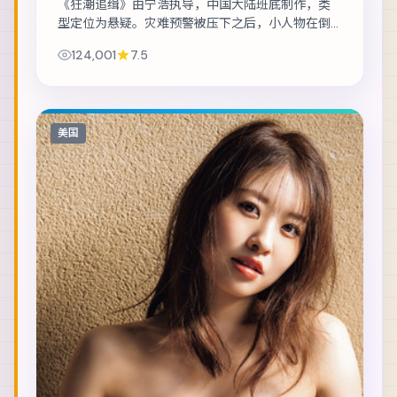
《狂潮追缉》由宁浩执导，中国大陆班底制作，类
型定位为悬疑。灾难预警被压下之后，小人物在倒
计时里做出艰难抉择。主演包括长泽雅美、雷佳
124,001
7.5
音、梁朝伟 等，表演层次丰富。美术与声音设计共...
美国