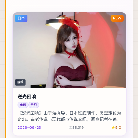
日本
NEW
院线
逆光回响
电影
奇幻
《逆光回响》由宁浩执导，日本班底制作，类型定位为
奇幻。古老传说与现代都市传说交织，调查记者在追稿
途中身陷险境。主演包括舒淇、雷佳音、秦昊 等，表...
2026-09-23
38,319
9.0