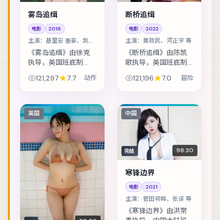
雾岛追缉
断桥追缉
电影
2018
电影
2022
主演：
基里安·墨菲、凯特·
主演：
黄政民、河正宇 等
布兰切特 等
《雾岛追缉》由徐克
《断桥追缉》由陈凯
执导，英国班底制
歌执导，英国班底制
作，类型定位为动
作，类型定位为冒
121,297
7.7
动作
121,196
7.0
冒险
作。马戏团巡演最后
险。边境小镇的连环
一站，班主与学徒揭
失踪案，牵出跨国资
开二十年前的旧案。
金与家族恩怨。主演
主演包括基里安·墨
包括黄政民、河正
英国
中国
菲、凯特·布兰切特、
宇、梁朝伟 等，表演
段...
层...
98:30
完结
寒锋边界
电影
2021
主演：
菅田将晖、张译 等
《寒锋边界》由洪常