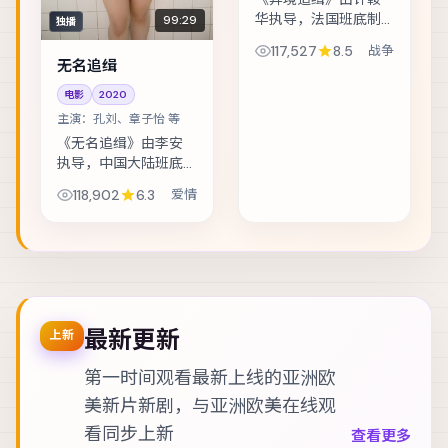
华执导，法国班底制
99:29
独播
作，类型定位为战
117,527
8.5
战争
争。太空站突发通讯
无名追缉
中断，留守组员必须
电影
2020
在补给耗尽前自救。
主演包括段奕宏、黄
主演：
孔刘、章子怡 等
政民、杨紫 等，表演...
《无名追缉》由李安
执导，中国大陆班底
制作，类型定位为爱
118,902
6.3
爱情
情。假释犯回到社区
的第一天，就收到威
胁要他还一笔不存在
的债。主演包括孔
刘、章子怡、长泽雅
美...
最新更新
上新
第一时间观看最新上线的亚洲欧
美新片新剧，与
亚洲欧美在线观
看
同步上新
查看更多