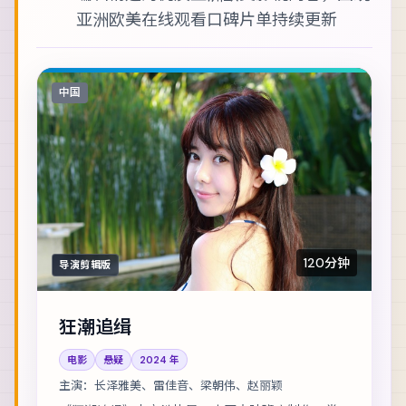
亚洲欧美在线观看
口碑片单持续更新
中国
120分钟
导演剪辑版
狂潮追缉
电影
悬疑
2024
年
主演：
长泽雅美、雷佳音、梁朝伟、赵丽颖