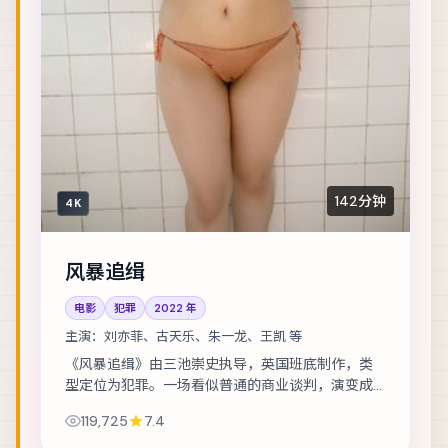
142分钟
4K
风暴追缉
电影
犯罪
2022
年
主演：
刘亦菲、古天乐、朱一龙、王凯 等
《风暴追缉》由三池崇史执导，英国班底制作，类
型定位为犯罪。一场看似普通的商业谈判，演变成
密室中的心理博弈。主演包括刘亦菲、古天乐、朱
119,725
7.4
一龙 等，表演层次丰富。镜头语言克制而富有张...