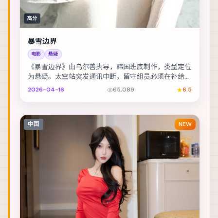
高分
暴雪边界
电影
悬疑
《暴雪边界》由乌尔善执导，韩国班底制作，类型定位
为悬疑。太空站突发通讯中断，留守组员必须在补给耗
尽前自救。主演包括绫野刚、易烊千玺、宋佳 等，表...
2026-04-16
65,089
6.5
中国
NEW