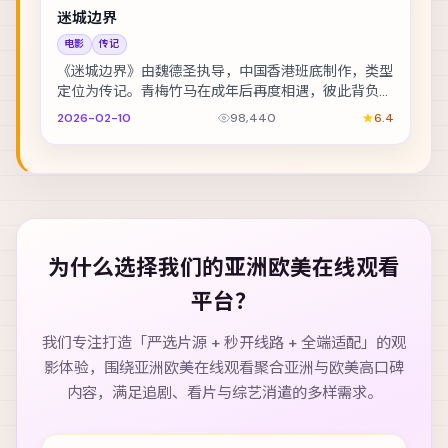
迷城边界
电影
传记
《迷城边界》由魏德圣执导，中国香港班底制作，类型
定位为传记。青梅竹马在成年后再度相遇，彼此背负的
身份却水火不容。主演包括赵丽颖、全智贤、长泽雅
2026-02-10
98,440
6.4
美...
为什么选择我们的
亚洲欧美在线观看
平台？
我们专注打造「严选片源 + 秒开线路 + 全端适配」的观
影体验，围绕
亚洲欧美在线观看
聚合亚洲与欧美高口碑
内容，满足追剧、看片与综艺消遣的多样需求。