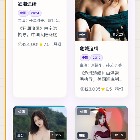
狂潮追缉
电影
2024
主演：
长泽雅美、雷佳音
等
《狂潮追缉》由宁浩
执导，中国大陆班底
95:23
杜比
制作，类型定位为悬
124,001
7.5
悬疑
疑。灾难预警被压下
危城追缉
之后，小人物在倒计
电影
2019
时里做出艰难抉择。
主演：
刘德华、孙艺珍 等
主演包括长泽雅美、
雷佳音、梁朝伟 等...
《危城追缉》由洪常
秀执导，美国班底制
作，类型定位为科
123,035
6.5
科幻
幻。边境小镇的连环
失踪案，牵出跨国资
金与家族恩怨。主演
包括刘德华、孙艺
英国
英国
珍、菅田将晖 等，表
演...
99:12
95:15
高分
独播