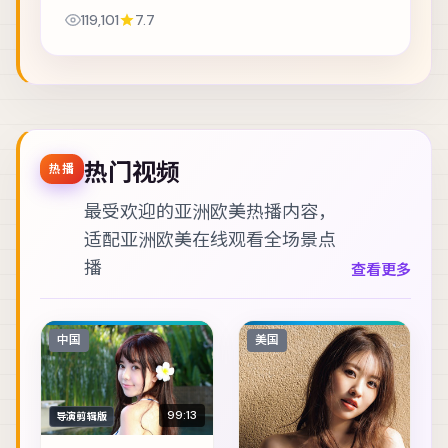
任务从未真正结束。主演包括菅田将晖、张译、基
119,101
7.7
里安·墨菲 等，表演层次丰富。在类型框架内尝...
热门视频
热播
最受欢迎的亚洲欧美热播内容，
适配
亚洲欧美在线观看
全场景点
播
查看更多
中国
美国
99:13
导演剪辑版