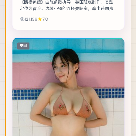
《断桥追缉》由陈凯歌执导，英国班底制作，类型
定位为冒险。边境小镇的连环失踪案，牵出跨国资
金与家族恩怨。主演包括黄政民、河正宇、梁朝伟
121,196
7.0
等，表演层次丰富。美术与声音设计共同营造沉...
英国