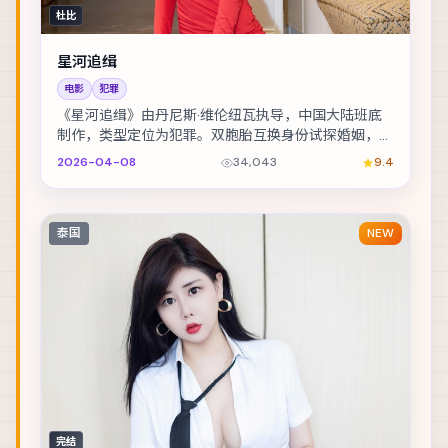
杜比
星河追缉
电影
犯罪
《星河追缉》由丹尼斯·维伦纽瓦执导，中国大陆班底
制作，类型定位为犯罪。双胞胎互换身份试探婚姻，却
在玩笑失控后难以收场。主演包括黄政民、胡歌、舒
2026-04-08
34,043
9.4
淇...
泰国
NEW
完结