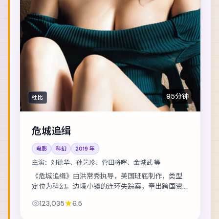
95分钟
杜比
危城追缉
电影
科幻
2019
年
主演：
刘德华、孙艺珍、菅田将晖、金城武 等
《危城追缉》由洪常秀执导，美国班底制作，类型
定位为科幻。边境小镇的连环失踪案，牵出跨国资
金与家族恩怨。主演包括刘德华、孙艺珍、菅田将
123,035
6.5
晖 等，表演层次丰富。节奏层层推进，伏笔在第...