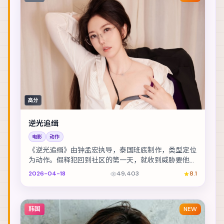
高分
逆光追缉
电影
动作
《逆光追缉》由钟孟宏执导，泰国班底制作，类型定位
为动作。假释犯回到社区的第一天，就收到威胁要他还
一笔不存在的债。主演包括桂纶镁、雷佳音、李政宰 ...
2026-04-18
49,403
8.1
韩国
NEW