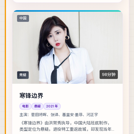
中国
98分钟
完结
寒锋边界
电影
悬疑
2021
年
主演：
菅田将晖、张译、基里安·墨菲、河正宇
《寒锋边界》由洪常秀执导，中国大陆班底制作，
类型定位为悬疑。退役特工重返故城，却发现当年