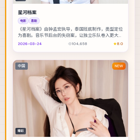
星河档案
电影
喜剧
《星河档案》由钟孟宏执导，泰国班底制作，类型定位
为喜剧。音乐节后台的失窃案，让独立乐队卷入更大的
阴谋。主演包括易烊千玺、李政宰、孔刘 等，表演层...
2026-03-24
104,658
8.0
中国
NEW
臻彩