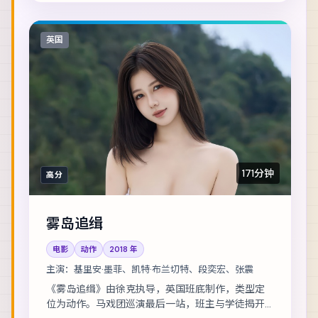
英国
171分钟
高分
雾岛追缉
电影
动作
2018
年
主演：
基里安·墨菲、凯特·布兰切特、段奕宏、张震
《雾岛追缉》由徐克执导，英国班底制作，类型定
位为动作。马戏团巡演最后一站，班主与学徒揭开