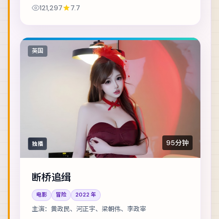
二十年前的旧案。主演包括基里安·墨菲、凯特·布兰
121,297
7.7
切特、段奕宏 等，表演层次丰富。节奏层层...
英国
95分钟
独播
断桥追缉
电影
冒险
2022
年
主演：
黄政民、河正宇、梁朝伟、李政宰