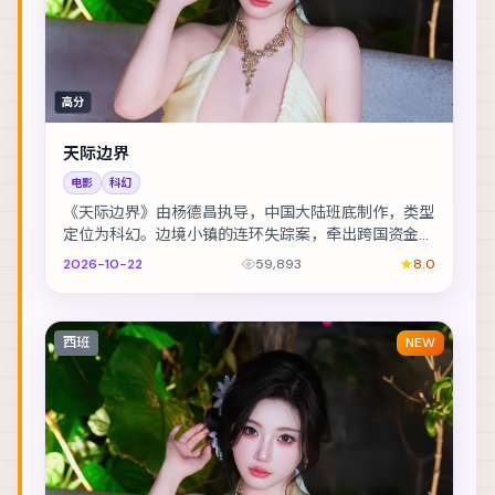
高分
天际边界
电影
科幻
《天际边界》由杨德昌执导，中国大陆班底制作，类型
定位为科幻。边境小镇的连环失踪案，牵出跨国资金与
家族恩怨。主演包括凯特·布兰切特、章子怡、玛格特...
2026-10-22
59,893
8.0
西班
NEW