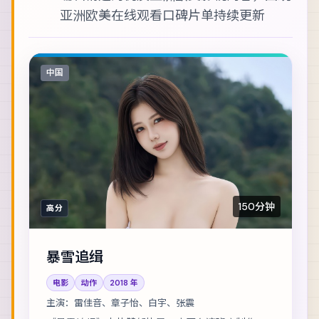
亚洲欧美在线观看
口碑片单持续更新
中国
150分钟
高分
暴雪追缉
电影
动作
2018
年
主演：
雷佳音、章子怡、白宇、张震