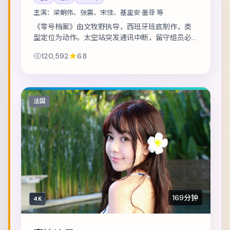
主演：
梁朝伟、张震、宋佳、基里安·墨菲 等
《零号档案》由文牧野执导，西班牙班底制作，类
型定位为动作。太空站突发通讯中断，留守组员必
须在补给耗尽前自救。主演包括梁朝伟、张震、宋
120,592
6.8
佳 等，表演层次丰富。美术与声音设计共同营造...
法国
169分钟
4K