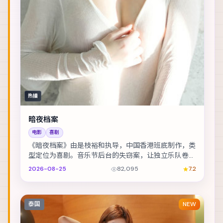
热播
暗夜档案
电影
喜剧
《暗夜档案》由是枝裕和执导，中国香港班底制作，类
型定位为喜剧。音乐节后台的失窃案，让独立乐队卷入
更大的阴谋。主演包括刘德华、雷佳音、全智贤 等，...
2026-08-25
82,095
7.2
泰国
NEW