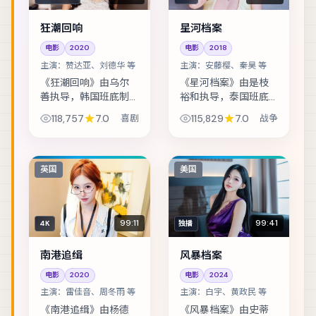
狂潮回响
星河档案
电影
2020
电影
2018
主演：
赞达亚、刘德华 等
主演：
安藤樱、秦昊 等
《狂潮回响》由乌尔
《星河档案》由是枝
善执导，韩国班底制
裕和执导，泰国班底
作，类型定位为喜
制作，类型定位为战
118,757
7.0
喜剧
115,829
7.0
战争
剧。渔村少年捡到陌
争。退役特工重返故
生包裹，从此被卷入
城，却发现当年任务
走私与反走私的漩
从未真正结束。主演
涡。主演包括赞达
包括安藤樱、秦昊、
英国
美国
亚、刘德华、雷佳音
宋佳 等，表演层次...
等，...
99:11
99:41
4K
独播
南港追缉
风暴档案
电影
2020
电影
2024
主演：
雷佳音、周冬雨 等
主演：
白宇、黄政民 等
《南港追缉》由杨德
《风暴档案》由史蒂