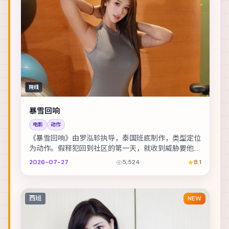
院线
暴雪回响
电影
动作
《暴雪回响》由罗泓轸执导，泰国班底制作，类型定位
为动作。假释犯回到社区的第一天，就收到威胁要他还
一笔不存在的债。主演包括赞达亚、朱一龙、玛格特·...
2026-07-27
5,524
8.1
西班
NEW