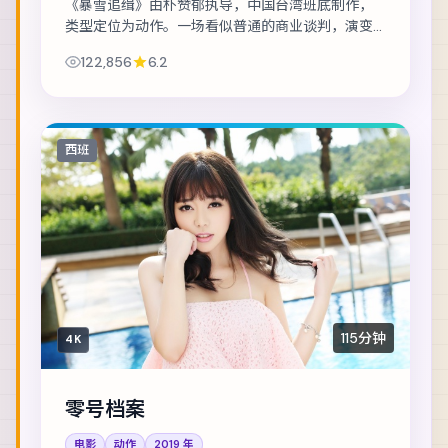
《暴雪追缉》由朴赞郁执导，中国台湾班底制作，
类型定位为动作。一场看似普通的商业谈判，演变
成密室中的心理博弈。主演包括雷佳音、章子怡、
122,856
6.2
白宇 等，表演层次丰富。群戏调度成熟，配角亦...
西班
115分钟
4K
零号档案
电影
动作
2019
年