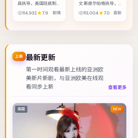
昌执导，英国班底制
文·斯皮尔伯格执导，
作，类型定位为剧
美国班底制作，类型
114,932
7.9
剧情
113,004
7.0
喜剧
情。青梅竹马在成年
定位为喜剧。雨夜里
后再度相遇，彼此背
的匿名来电，把几位
负的身份却水火不
素不相识的人推向同
容。主演包括雷佳
一条危途。主演包括
音、周冬雨、梁朝伟
白宇、黄政民、基...
等，...
最新更新
上新
第一时间观看最新上线的亚洲欧
美新片新剧，与
亚洲欧美在线观
看
同步上新
查看更多
英国
NEW