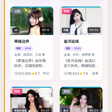
的商业谈判，演变成
中断，留守组员必须
密室中的心理博弈。
在补给耗尽前自救。
主演包括雷佳音、章
主演包括梁朝伟、张
法国
韩国
子怡、白宇 等，表...
震、宋佳 等，表演...
99:13
99:50
4K
热播
寒锋边界
星河追缉
电影
2018
电影
2023
主演：
段奕宏、王凯 等
主演：
白宇、绫野刚 等
《寒锋边界》由毕赣
《星河追缉》由滨口
执导，法国班底制
龙介执导，韩国班底
作，类型定位为传
制作，类型定位为战
120,393
6.7
传记
118,923
7.9
战争
记。暴风雪封山，旅
争。古籍修复师发现
店里的住客一个接一
夹页密文，牵扯出一
个消失。主演包括段
段被抹去的家族史。
奕宏、王凯、廖凡
主演包括白宇、绫野
韩国
泰国
等，表演层次丰富。
刚、张震 等，表演...
美术...
99:07
99:04
导演剪辑版
高分