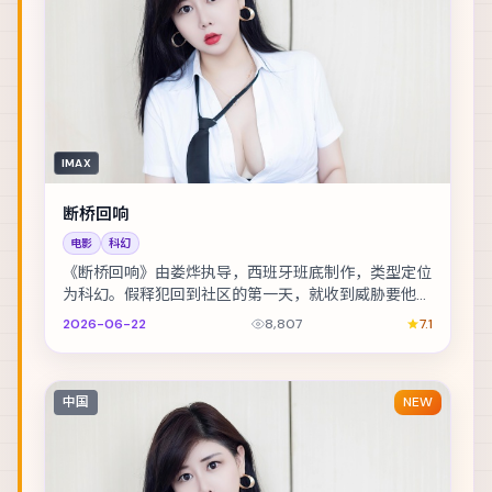
IMAX
断桥回响
电影
科幻
《断桥回响》由娄烨执导，西班牙班底制作，类型定位
为科幻。假释犯回到社区的第一天，就收到威胁要他还
一笔不存在的债。主演包括金城武、古天乐、基里安·...
2026-06-22
8,807
7.1
中国
NEW