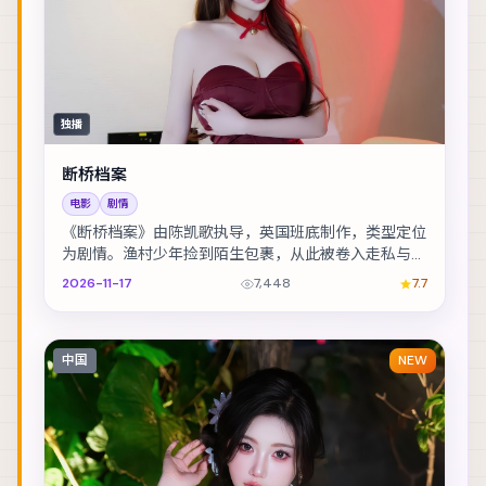
独播
断桥档案
电影
剧情
《断桥档案》由陈凯歌执导，英国班底制作，类型定位
为剧情。渔村少年捡到陌生包裹，从此被卷入走私与反
走私的漩涡。主演包括黄渤、全智贤、王凯 等，表演...
2026-11-17
7,448
7.7
中国
NEW