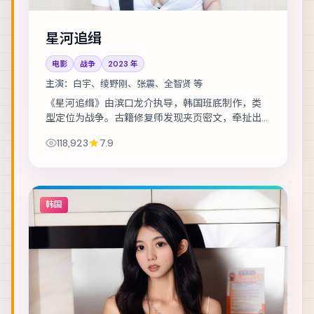
星河追缉
电影
战争
2023
年
主演：
白宇、绫野刚、张震、全智贤 等
《星河追缉》由滨口龙介执导，韩国班底制作，类
型定位为战争。古籍修复师发现夹页密文，牵扯出
一段被抹去的家族史。主演包括白宇、绫野刚、张
118,923
7.9
震 等，表演层次丰富。节奏层层推进，伏笔在第...
韩国