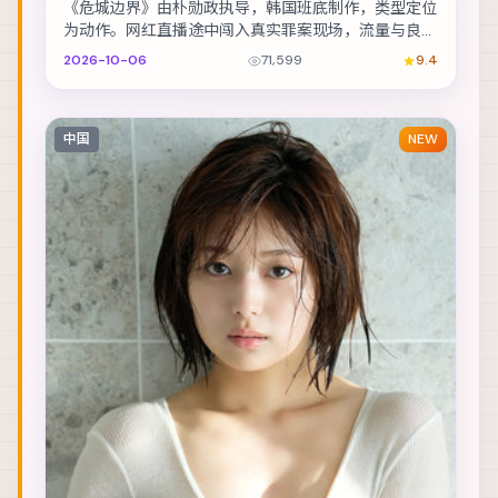
《危城边界》由朴勋政执导，韩国班底制作，类型定位
为动作。网红直播途中闯入真实罪案现场，流量与良知
正面冲突。主演包括金城武、章子怡、谭卓 等，表演...
2026-10-06
71,599
9.4
中国
NEW