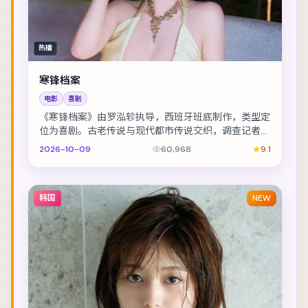
热播
寒锋档案
电影
喜剧
《寒锋档案》由罗泓轸执导，西班牙班底制作，类型定
位为喜剧。古老传说与现代都市传说交织，调查记者在
追稿途中身陷险境。主演包括黄政民、刘德华、刘亦
2026-10-09
60,968
9.1
菲...
韩国
NEW