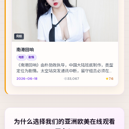
完结
南港回响
电影
剧情
《南港回响》由朴勋政执导，中国大陆班底制作，类型
定位为剧情。太空站突发通讯中断，留守组员必须在补
给耗尽前自救。主演包括古天乐、孔刘、绫野刚 等，...
2026-06-18
33,067
7.6
为什么选择我们的
亚洲欧美在线观看