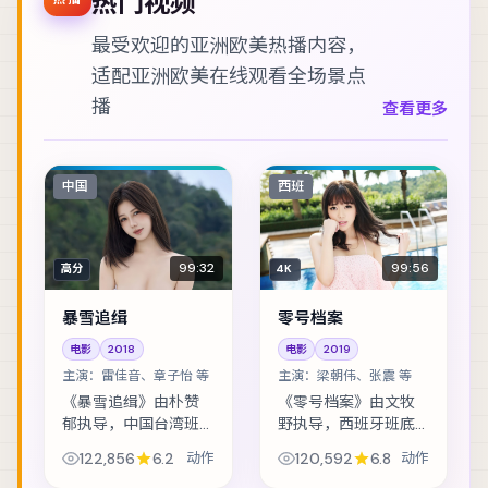
热门视频
最受欢迎的亚洲欧美热播内容，
适配
亚洲欧美在线观看
全场景点
播
查看更多
中国
西班
99:32
99:56
高分
4K
暴雪追缉
零号档案
电影
2018
电影
2019
主演：
雷佳音、章子怡 等
主演：
梁朝伟、张震 等
《暴雪追缉》由朴赞
《零号档案》由文牧
郁执导，中国台湾班
野执导，西班牙班底
底制作，类型定位为
制作，类型定位为动
122,856
6.2
动作
120,592
6.8
动作
动作。一场看似普通
作。太空站突发通讯