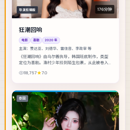
176分钟
导演剪辑版
狂潮回响
电影
喜剧
2020
年
主演：
赞达亚、刘德华、雷佳音、李政宰 等
《狂潮回响》由乌尔善执导，韩国班底制作，类型
定位为喜剧。渔村少年捡到陌生包裹，从此被卷入
走私与反走私的漩涡。主演包括赞达亚、刘德华、
118,757
7.0
雷佳音 等，表演层次丰富。节奏层层推进，伏笔...
泰国