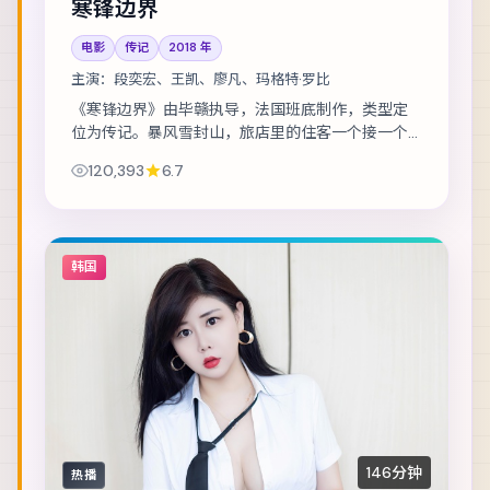
寒锋边界
电影
传记
2018
年
主演：
段奕宏、王凯、廖凡、玛格特·罗比
《寒锋边界》由毕赣执导，法国班底制作，类型定
位为传记。暴风雪封山，旅店里的住客一个接一个
消失。主演包括段奕宏、王凯、廖凡 等，表演层次
120,393
6.7
丰富。美术与声音设计共同营造沉浸氛围，适合...
韩国
146分钟
热播