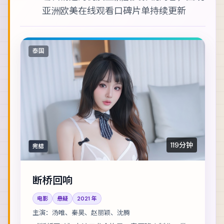
亚洲欧美在线观看
口碑片单持续更新
泰国
119分钟
完结
断桥回响
电影
悬疑
2021
年
主演：
汤唯、秦昊、赵丽颖、沈腾