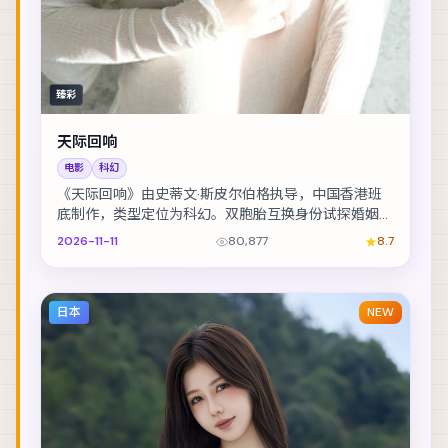
臻彩
天际回响
电影
科幻
《天际回响》由史蒂文·斯皮尔伯格执导，中国香港班
底制作，类型定位为科幻。双胞胎互换身份试探婚姻，
却在玩笑失控后难以收场。主演包括玛格特·罗比、王...
2026-11-11
80,877
8.7
日本
NEW