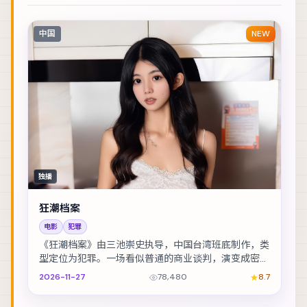
中国
NEW
独播
狂潮档案
电影
犯罪
《狂潮档案》由三池崇史执导，中国台湾班底制作，类
型定位为犯罪。一场看似普通的商业谈判，演变成密室
中的心理博弈。主演包括全智贤、佛罗伦斯·皮尤、易...
2026-11-27
78,480
8.7