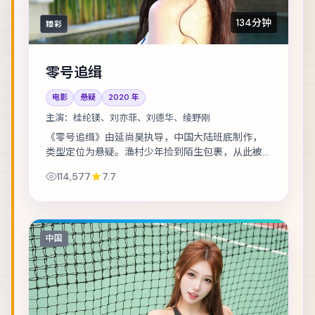
134分钟
臻彩
零号追缉
电影
悬疑
2020
年
主演：
桂纶镁、刘亦菲、刘德华、绫野刚
《零号追缉》由延尚昊执导，中国大陆班底制作，
类型定位为悬疑。渔村少年捡到陌生包裹，从此被
卷入走私与反走私的漩涡。主演包括桂纶镁、刘亦
114,577
7.7
菲、刘德华 等，表演层次丰富。群戏调度成熟，...
中国