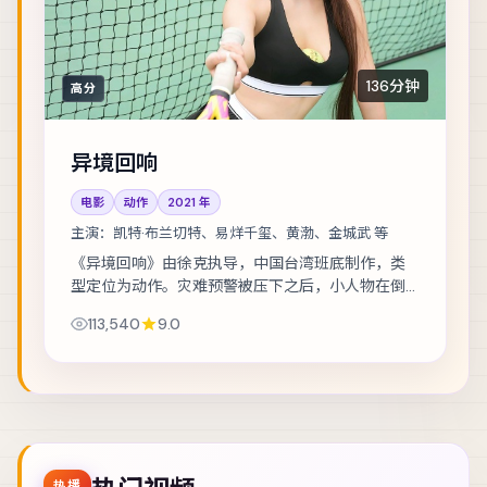
136分钟
高分
异境回响
电影
动作
2021
年
主演：
凯特·布兰切特、易烊千玺、黄渤、金城武 等
《异境回响》由徐克执导，中国台湾班底制作，类
型定位为动作。灾难预警被压下之后，小人物在倒
计时里做出艰难抉择。主演包括凯特·布兰切特、易
113,540
9.0
烊千玺、黄渤 等，表演层次丰富。群戏调度成...
热播