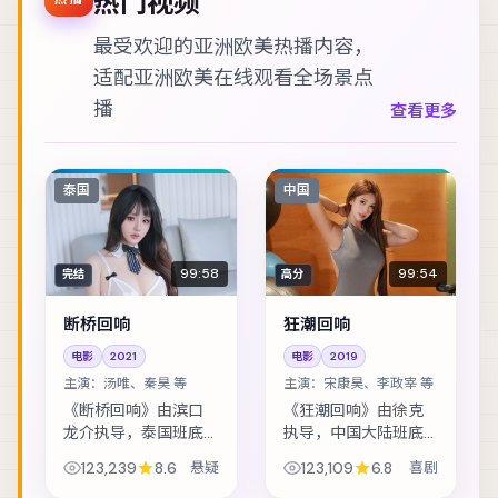
热门视频
最受欢迎的亚洲欧美热播内容，
适配
亚洲欧美在线观看
全场景点
播
查看更多
泰国
中国
99:58
99:54
完结
高分
断桥回响
狂潮回响
电影
2021
电影
2019
主演：
汤唯、秦昊 等
主演：
宋康昊、李政宰 等
《断桥回响》由滨口
《狂潮回响》由徐克
龙介执导，泰国班底
执导，中国大陆班底
制作，类型定位为悬
制作，类型定位为喜
123,239
8.6
悬疑
123,109
6.8
喜剧
疑。音乐节后台的失
剧。青梅竹马在成年