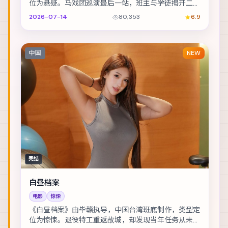
位为悬疑。马戏团巡演最后一站，班主与学徒揭开二十
年前的旧案。主演包括桂纶镁、李政宰、绫野刚 等，...
2026-07-14
80,353
6.9
中国
NEW
完结
白昼档案
电影
惊悚
《白昼档案》由毕赣执导，中国台湾班底制作，类型定
位为惊悚。退役特工重返故城，却发现当年任务从未真