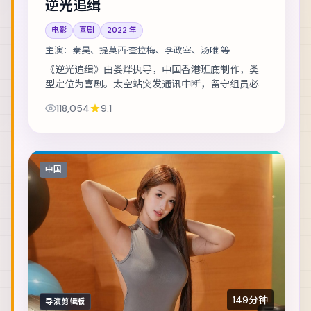
逆光追缉
电影
喜剧
2022
年
主演：
秦昊、提莫西·查拉梅、李政宰、汤唯 等
《逆光追缉》由娄烨执导，中国香港班底制作，类
型定位为喜剧。太空站突发通讯中断，留守组员必
须在补给耗尽前自救。主演包括秦昊、提莫西·查拉
118,054
9.1
梅、李政宰 等，表演层次丰富。镜头语言克制...
中国
149分钟
导演剪辑版