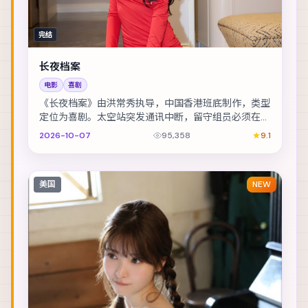
完结
长夜档案
电影
喜剧
《长夜档案》由洪常秀执导，中国香港班底制作，类型
定位为喜剧。太空站突发通讯中断，留守组员必须在补
给耗尽前自救。主演包括黄政民、宋佳、周冬雨 等，...
2026-10-07
95,358
9.1
美国
NEW