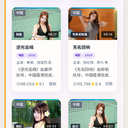
窃案，让独立乐队卷
后再度相遇，彼此背
入更大的阴谋。主演
负的身份却水火不
包括汤唯、秦昊、赵
容。主演包括宋康
中国
中国
丽颖 等，表演层次...
昊、李政宰、朱一龙
等...
96:17
99:14
独播
导演剪辑版
逆光追缉
无名回响
电影
2022
电影
2025
主演：
秦昊、提莫西·查拉
主演：
桂纶镁、廖凡 等
梅 等
《逆光追缉》由娄烨
《无名回响》由郭帆
执导，中国香港班底
执导，中国香港班底
制作，类型定位为喜
制作，类型定位为犯
118,054
9.1
喜剧
115,798
9.4
犯罪
剧。太空站突发通讯
罪。灾难预警被压下
中断，留守组员必须
之后，小人物在倒计
在补给耗尽前自救。
时里做出艰难抉择。
主演包括秦昊、提莫
主演包括桂纶镁、廖
中国
中国
西·查拉梅、李政宰...
凡、菅田将晖 等，...
99:53
99:57
臻彩
高分