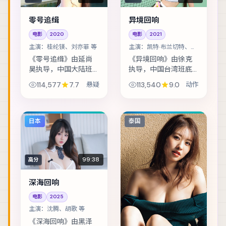
零号追缉
异境回响
电影
2020
电影
2021
主演：
桂纶镁、刘亦菲 等
主演：
凯特·布兰切特、易
烊千玺 等
《零号追缉》由延尚
《异境回响》由徐克
昊执导，中国大陆班
执导，中国台湾班底
底制作，类型定位为
制作，类型定位为动
114,577
7.7
悬疑
113,540
9.0
动作
悬疑。渔村少年捡到
作。灾难预警被压下
陌生包裹，从此被卷
之后，小人物在倒计
入走私与反走私的漩
时里做出艰难抉择。
涡。主演包括桂纶
主演包括凯特·布兰切
日本
泰国
镁、刘亦菲、刘德华 ...
特、易烊千玺、黄...
99:38
高分
深海回响
电影
2025
主演：
沈腾、胡歌 等
《深海回响》由黑泽