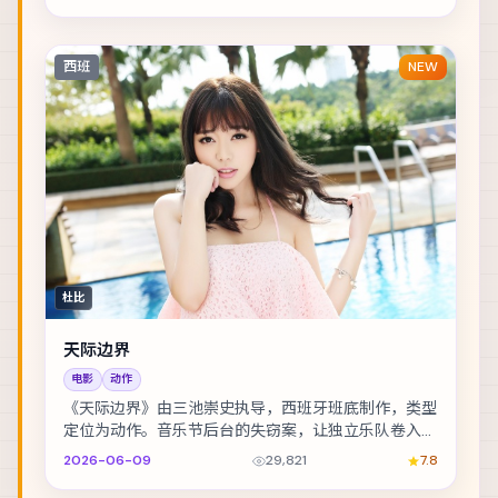
西班
NEW
杜比
天际边界
电影
动作
《天际边界》由三池崇史执导，西班牙班底制作，类型
定位为动作。音乐节后台的失窃案，让独立乐队卷入更
大的阴谋。主演包括沈腾、古天乐、张震 等，表演层...
2026-06-09
29,821
7.8