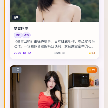
院线
暴雪回响
电影
动作
《暴雪回响》由徐克执导，日本班底制作，类型定位为
动作。一场看似普通的商业谈判，演变成密室中的心理
博弈。主演包括白宇、金城武、张译 等，表演层次丰...
2026-10-10
25,121
8.1
中国
NEW