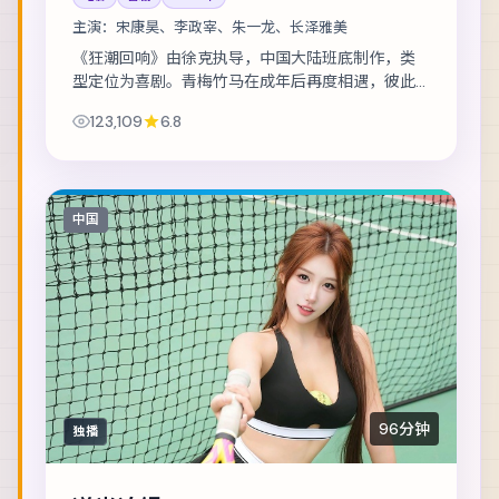
主演：
宋康昊、李政宰、朱一龙、长泽雅美
《狂潮回响》由徐克执导，中国大陆班底制作，类
型定位为喜剧。青梅竹马在成年后再度相遇，彼此
背负的身份却水火不容。主演包括宋康昊、李政
123,109
6.8
宰、朱一龙 等，表演层次丰富。群戏调度成熟，配...
中国
96分钟
独播