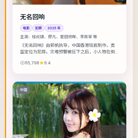
无名回响
电影
犯罪
2025
年
主演：
桂纶镁、廖凡、菅田将晖、李政宰 等
《无名回响》由郭帆执导，中国香港班底制作，类
型定位为犯罪。灾难预警被压下之后，小人物在倒
计时里做出艰难抉择。主演包括桂纶镁、廖凡、菅
115,798
9.4
田将晖 等，表演层次丰富。在类型框架内尝试作...
中国