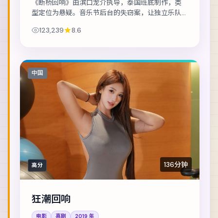
《断桥回响》由滨口龙介执导，泰国班底制作，类
型定位为悬疑。音乐节后台的失窃案，让独立乐队
卷入更大的阴谋。主演包括汤唯、秦昊、赵丽颖
123,239
8.6
等，表演层次丰富。镜头语言克制而富有张力，情...
中国
136分钟
高分
狂潮回响
电影
喜剧
2019
年