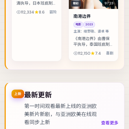
清执导，日本班底制
97:23
臻彩
作，类型定位为冒
112,334
8.6
冒险
险。灾难预警被压下
南港边界
之后，小人物在倒计
电影
2023
时里做出艰难抉择。
主演：
绫野刚、谭卓 等
主演包括沈腾、胡
歌、古天乐 等，表演
《南港边界》由曹保
层...
平执导，泰国班底制
作，类型定位为喜
112,150
7.4
喜剧
剧。人工智能伦理听
证前夕，核心工程师
离奇失联。主演包括
绫野刚、谭卓、朱一
龙 等，表演层次丰富...
最新更新
上新
第一时间观看最新上线的亚洲欧
美新片新剧，与
亚洲欧美在线观
看
同步上新
查看更多