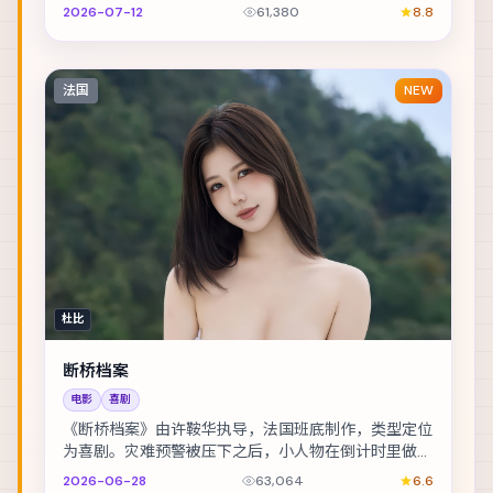
正结束。主演包括白宇、古天乐、王凯 等，表演层次...
2026-07-12
61,380
8.8
法国
NEW
杜比
断桥档案
电影
喜剧
《断桥档案》由许鞍华执导，法国班底制作，类型定位
为喜剧。灾难预警被压下之后，小人物在倒计时里做出
艰难抉择。主演包括玛格特·罗比、刘亦菲、周冬雨 ...
2026-06-28
63,064
6.6