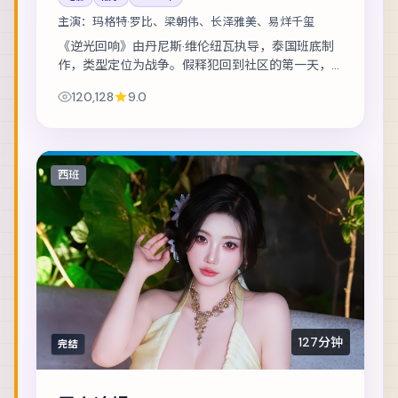
主演：
玛格特·罗比、梁朝伟、长泽雅美、易烊千玺
《逆光回响》由丹尼斯·维伦纽瓦执导，泰国班底制
作，类型定位为战争。假释犯回到社区的第一天，
就收到威胁要他还一笔不存在的债。主演包括玛格
120,128
9.0
特·罗比、梁朝伟、长泽雅美 等，表演层次丰...
西班
127分钟
完结