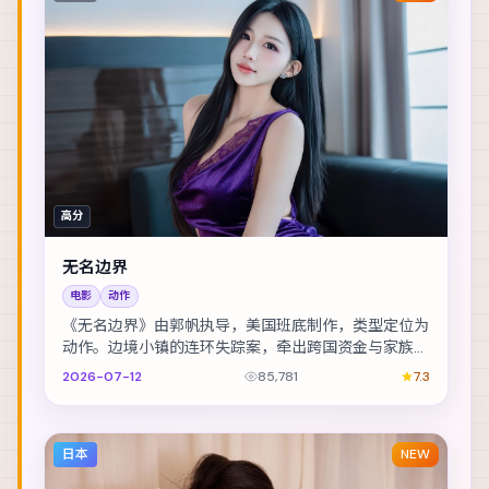
高分
无名边界
电影
动作
《无名边界》由郭帆执导，美国班底制作，类型定位为
动作。边境小镇的连环失踪案，牵出跨国资金与家族恩
怨。主演包括李政宰、宋康昊、佛罗伦斯·皮尤 等，...
2026-07-12
85,781
7.3
日本
NEW