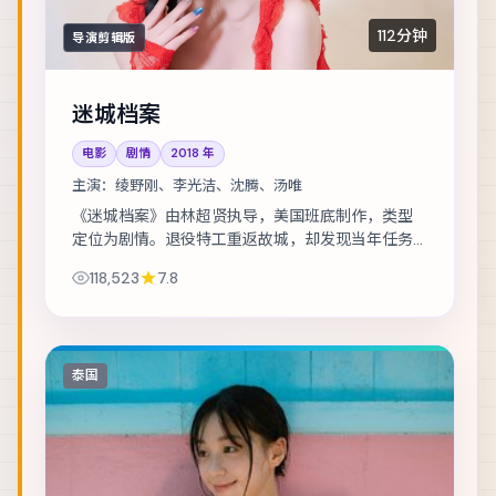
112分钟
导演剪辑版
迷城档案
电影
剧情
2018
年
主演：
绫野刚、李光洁、沈腾、汤唯
《迷城档案》由林超贤执导，美国班底制作，类型
定位为剧情。退役特工重返故城，却发现当年任务
从未真正结束。主演包括绫野刚、李光洁、沈腾
118,523
7.8
等，表演层次丰富。群戏调度成熟，配角亦有完整...
泰国