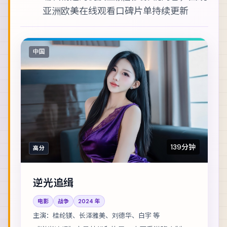
亚洲欧美在线观看
口碑片单持续更新
中国
139分钟
高分
逆光追缉
电影
战争
2024
年
主演：
桂纶镁、长泽雅美、刘德华、白宇 等