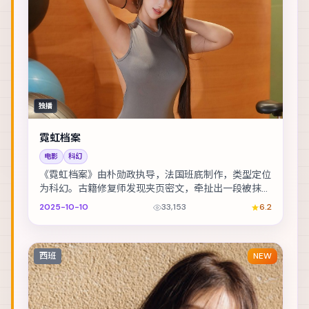
独播
霓虹档案
电影
科幻
《霓虹档案》由朴勋政执导，法国班底制作，类型定位
为科幻。古籍修复师发现夹页密文，牵扯出一段被抹去
的家族史。主演包括王凯、彭于晏、河正宇 等，表演...
2025-10-10
33,153
6.2
西班
NEW