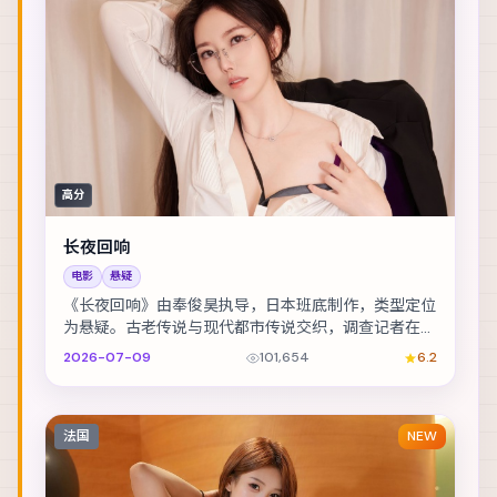
高分
长夜回响
电影
悬疑
《长夜回响》由奉俊昊执导，日本班底制作，类型定位
为悬疑。古老传说与现代都市传说交织，调查记者在追
稿途中身陷险境。主演包括舒淇、基里安·墨菲、孙艺...
2026-07-09
101,654
6.2
法国
NEW