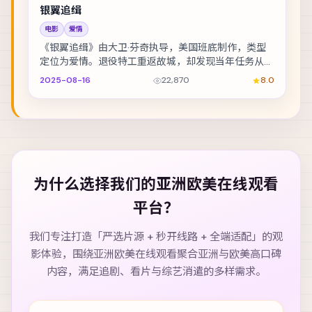
银翼追缉
电影
爱情
《银翼追缉》由大卫·芬奇执导，美国班底制作，类型
定位为爱情。退役特工重返故城，却发现当年任务从未
真正结束。主演包括白宇、佛罗伦斯·皮尤、段奕宏 ...
2025-08-16
22,870
8.0
为什么选择我们的
亚洲欧美在线观看
平台？
我们专注打造「严选片源 + 秒开线路 + 全端适配」的观
影体验，围绕
亚洲欧美在线观看
聚合亚洲与欧美高口碑
内容，满足追剧、看片与综艺消遣的多样需求。