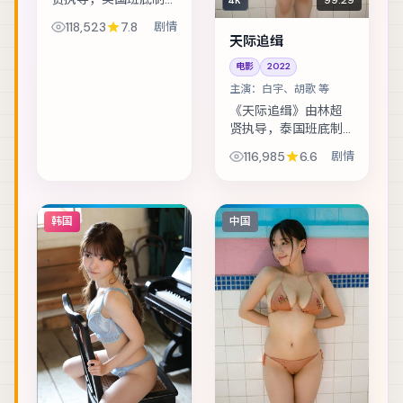
4K
作，类型定位为剧
118,523
7.8
剧情
情。退役特工重返故
天际追缉
城，却发现当年任务
电影
2022
从未真正结束。主演
包括绫野刚、李光
主演：
白宇、胡歌 等
洁、沈腾 等，表演层
《天际追缉》由林超
次...
贤执导，泰国班底制
作，类型定位为剧
116,985
6.6
剧情
情。双胞胎互换身份
试探婚姻，却在玩笑
失控后难以收场。主
演包括白宇、胡歌、
韩国
中国
孔刘 等，表演层次丰...