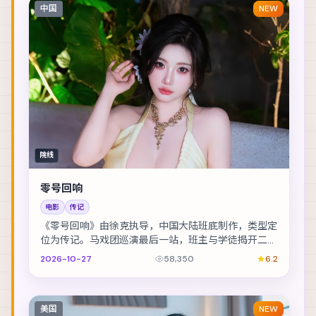
中国
NEW
院线
零号回响
电影
传记
《零号回响》由徐克执导，中国大陆班底制作，类型定
位为传记。马戏团巡演最后一站，班主与学徒揭开二十
年前的旧案。主演包括汤唯、刘亦菲、廖凡 等，表演...
2026-10-27
58,350
6.2
美国
NEW