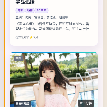
雾岛追缉
电影
动作
2021
年
主演：
沈腾、雷佳音、赞达亚、赵丽颖
《雾岛追缉》由曹保平执导，西班牙班底制作，类
型定位为动作。马戏团巡演最后一站，班主与学徒
揭开二十年前的旧案。主演包括沈腾、雷佳音、赞
119,691
7.4
达亚 等，表演层次丰富。在类型框架内尝试作者...
中国
105分钟
导演剪辑版