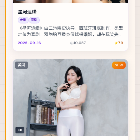
星河追缉
电影
喜剧
《星河追缉》由三池崇史执导，西班牙班底制作，类型
定位为喜剧。双胞胎互换身份试探婚姻，却在玩笑失控
后难以收场。主演包括汤唯、李光洁、宋佳 等，表演...
2025-09-16
10,687
7.9
美国
NEW
4K