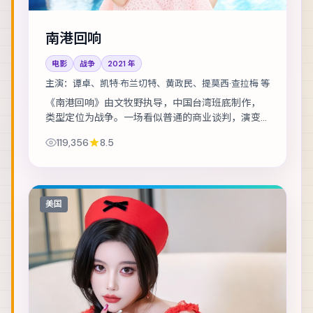
南港回响
电影
战争
2021
年
主演：
谭卓、凯特·布兰切特、黄政民、提莫西·查拉梅 等
《南港回响》由文牧野执导，中国台湾班底制作，
类型定位为战争。一场看似普通的商业谈判，演变
成密室中的心理博弈。主演包括谭卓、凯特·布兰切
119,356
8.5
特、黄政民 等，表演层次丰富。群戏调度成熟...
美国