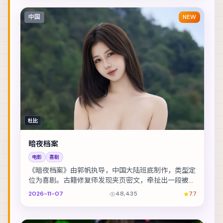
中国
NEW
杜比
暗夜档案
电影
喜剧
《暗夜档案》由郭帆执导，中国大陆班底制作，类型定
位为喜剧。古籍修复师发现夹页密文，牵扯出一段被抹
去的家族史。主演包括孔刘、胡歌、廖凡 等，表演层...
2026-11-07
48,435
7.7