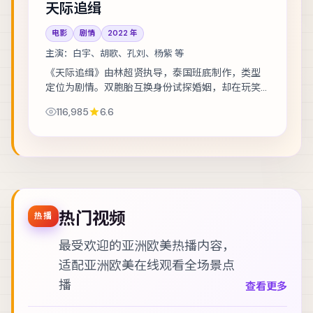
天际追缉
电影
剧情
2022
年
主演：
白宇、胡歌、孔刘、杨紫 等
《天际追缉》由林超贤执导，泰国班底制作，类型
定位为剧情。双胞胎互换身份试探婚姻，却在玩笑
失控后难以收场。主演包括白宇、胡歌、孔刘 等，
116,985
6.6
表演层次丰富。群戏调度成熟，配角亦有完整动...
热门视频
热播
最受欢迎的亚洲欧美热播内容，
适配
亚洲欧美在线观看
全场景点
播
查看更多