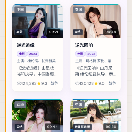
中国
泰国
99:21
99:48
高分
完结
逆光追缉
逆光回响
电影
2024
电影
2022
主演：
桂纶镁、长泽雅美
主演：
玛格特·罗比、梁朝
等
伟 等
《逆光追缉》由是枝
《逆光回响》由丹尼
裕和执导，中国香港
斯·维伦纽瓦执导，泰
班底制作，类型定位
国班底制作，类型定
124,393
9.3
战争
120,128
9.0
战争
为战争。暴风雪封
位为战争。假释犯回
山，旅店里的住客一
到社区的第一天，就
个接一个消失。主演
收到威胁要他还一笔
包括桂纶镁、长泽雅
不存在的债。主演包
西班
中国
美、刘德华 等，表演...
括玛格特·罗比、...
99:44
99:56
完结
导演剪辑版