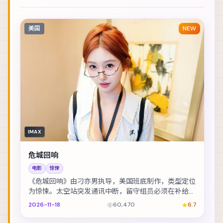
美国
NEW
IMAX
危城回响
电影
惊悚
《危城回响》由刁亦男执导，美国班底制作，类型定位
为惊悚。太空站突发通讯中断，留守组员必须在补给耗
尽前自救。主演包括刘德华、孔刘、李光洁 等，表演...
2026-11-18
60,470
6.7