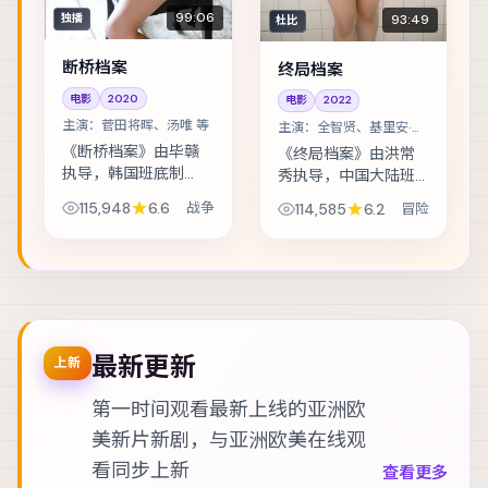
99:06
93:49
独播
杜比
断桥档案
终局档案
电影
2020
电影
2022
主演：
菅田将晖、汤唯 等
主演：
全智贤、基里安·墨
菲 等
《断桥档案》由毕赣
《终局档案》由洪常
执导，韩国班底制
秀执导，中国大陆班
作，类型定位为战
底制作，类型定位为
115,948
6.6
战争
114,585
6.2
冒险
争。雨夜里的匿名来
冒险。人工智能伦理
电，把几位素不相识
听证前夕，核心工程
的人推向同一条危
师离奇失联。主演包
途。主演包括菅田将
括全智贤、基里安·墨
晖、汤唯、梁朝伟
菲、沈腾 等，表...
等，表...
最新更新
上新
第一时间观看最新上线的亚洲欧
美新片新剧，与
亚洲欧美在线观
看
同步上新
查看更多