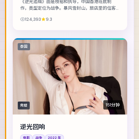
《逆光追缉》由是枝裕和执导，中国香港班底制
作，类型定位为战争。暴风雪封山，旅店里的住客
一个接一个消失。主演包括桂纶镁、长泽雅美、刘
124,393
9.3
德华 等，表演层次丰富。节奏层层推进，伏笔在第...
泰国
151分钟
完结
逆光回响
电影
战争
2022
年