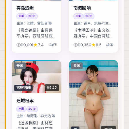
雾岛追缉
南港回响
电影
2021
电影
2021
主演：
沈腾、雷佳音 等
主演：
谭卓、凯特·布兰切
特 等
《雾岛追缉》由曹保
《南港回响》由文牧
平执导，西班牙班底
野执导，中国台湾班
制作，类型定位为动
底制作，类型定位为
119,691
7.4
动作
119,356
8.5
战争
作。马戏团巡演最后
战争。一场看似普通
一站，班主与学徒揭
的商业谈判，演变成
开二十年前的旧案。
密室中的心理博弈。
主演包括沈腾、雷佳
主演包括谭卓、凯特·
美国
泰国
音、赞达亚 等，表...
布兰切特、黄政民...
99:25
导演剪辑版
迷城档案
电影
2018
主演：
绫野刚、李光洁 等
《迷城档案》由林超
贤执导，美国班底制
99:29