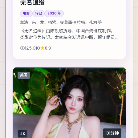
无名追缉
电影
传记
2020
年
主演：
朱一龙、杨紫、提莫西·查拉梅、孔刘 等
《无名追缉》由陈凯歌执导，中国台湾班底制作，
类型定位为传记。太空站突发通讯中断，留守组员
必须在补给耗尽前自救。主演包括朱一龙、杨紫、
125,010
8.9
提莫西·查拉梅 等，表演层次丰富。群戏调度成...
美国
131分钟
4K