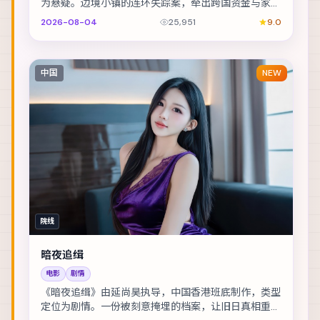
为悬疑。边境小镇的连环失踪案，牵出跨国资金与家族
恩怨。主演包括玛格特·罗比、梁朝伟、李光洁 等，...
2026-08-04
25,951
9.0
中国
NEW
院线
暗夜追缉
电影
剧情
《暗夜追缉》由延尚昊执导，中国香港班底制作，类型
定位为剧情。一份被刻意掩埋的档案，让旧日真相重新