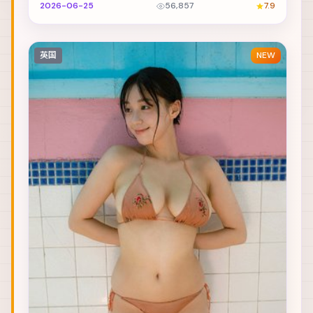
浮出水面。主演包括章子怡、谭卓、刘德华 等，表演...
2026-06-25
56,857
7.9
英国
NEW