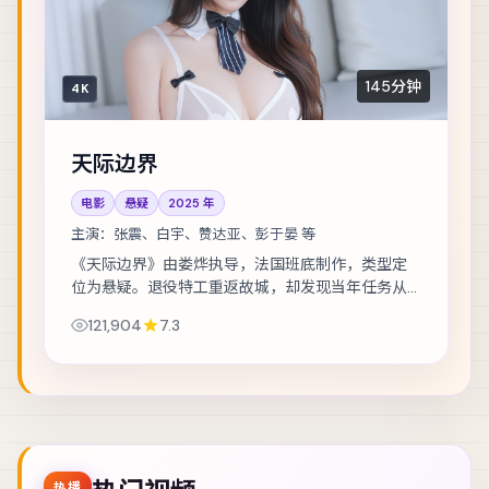
145分钟
4K
天际边界
电影
悬疑
2025
年
主演：
张震、白宇、赞达亚、彭于晏 等
《天际边界》由娄烨执导，法国班底制作，类型定
位为悬疑。退役特工重返故城，却发现当年任务从
未真正结束。主演包括张震、白宇、赞达亚 等，表
121,904
7.3
演层次丰富。美术与声音设计共同营造沉浸氛围...
热播