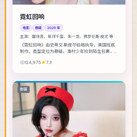
霓虹回响
电影
悬疑
2025
年
主演：
雷佳音、易烊千玺、朱一龙、佛罗伦斯·皮尤 等
《霓虹回响》由史蒂文·斯皮尔伯格执导，美国班底
制作，类型定位为悬疑。渔村少年捡到陌生包裹，
从此被卷入走私与反走私的漩涡。主演包括雷佳
124,975
7.3
音、易烊千玺、朱一龙 等，表演层次丰富。美术...
泰国