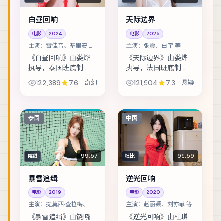
白昼回响
天际边界
电影
2024
电影
2025
主演：
雷佳音、基里安·墨
主演：
张震、白宇 等
菲 等
《白昼回响》由娄烨
《天际边界》由娄烨
执导，泰国班底制
执导，法国班底制
作，类型定位为奇
作，类型定位为悬
122,389
7.6
奇幻
121,904
7.3
悬疑
幻。双胞胎互换身份
疑。退役特工重返故
试探婚姻，却在玩笑
城，却发现当年任务
失控后难以收场。主
从未真正结束。主演
演包括雷佳音、基里
包括张震、白宇、赞
泰国
中国
安·墨菲、凯特·布兰
达亚 等，表演层次丰
切...
富...
99:57
99:59
院线
杜比
暴雪追缉
逆光回响
电影
2019
电影
2020
主演：
提莫西·查拉梅、古
主演：
赵丽颖、刘亦菲 等
天乐 等
《暴雪追缉》由饶晓
《逆光回响》由杜琪