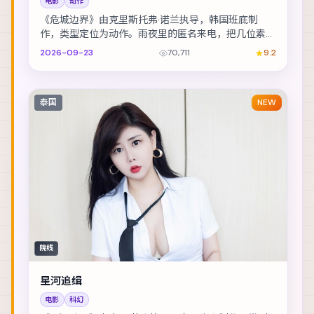
电影
动作
《危城边界》由克里斯托弗·诺兰执导，韩国班底制
作，类型定位为动作。雨夜里的匿名来电，把几位素不
相识的人推向同一条危途。主演包括李光洁、周冬雨、
2026-09-23
70,711
9.2
宋...
泰国
NEW
院线
星河追缉
电影
科幻