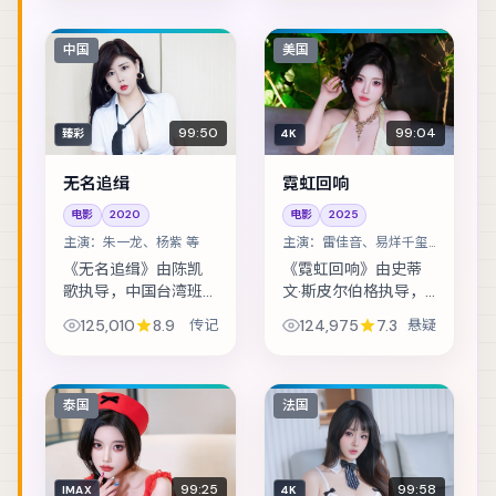
回到社区的第一天，
故城，却发现当年任
就收到威胁要他还一
务从未真正结束。主
笔不存在的债。主演
演包括玛格特·罗比、
中国
美国
包括桂纶镁、朱一...
凯特·布兰切特、...
99:50
99:04
臻彩
4K
无名追缉
霓虹回响
电影
2020
电影
2025
主演：
朱一龙、杨紫 等
主演：
雷佳音、易烊千玺
等
《无名追缉》由陈凯
《霓虹回响》由史蒂
歌执导，中国台湾班
文·斯皮尔伯格执导，
底制作，类型定位为
美国班底制作，类型
125,010
8.9
传记
124,975
7.3
悬疑
传记。太空站突发通
定位为悬疑。渔村少
讯中断，留守组员必
年捡到陌生包裹，从
须在补给耗尽前自
此被卷入走私与反走
救。主演包括朱一
私的漩涡。主演包括
泰国
法国
龙、杨紫、提莫西·查
雷佳音、易烊千玺...
拉...
99:25
99:58
IMAX
4K