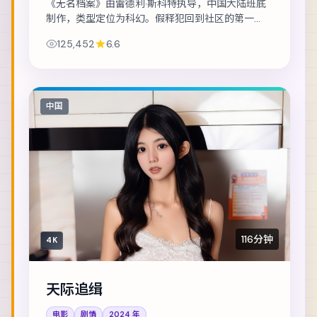
《无名档案》由雷德利·斯科特执导，中国大陆班底
制作，类型定位为科幻。假释犯回到社区的第一
天，就收到威胁要他还一笔不存在的债。主演包括
125,452
6.6
桂纶镁、朱一龙、古天乐 等，表演层次丰富。节...
中国
116分钟
4K
天际追缉
电影
剧情
2024
年