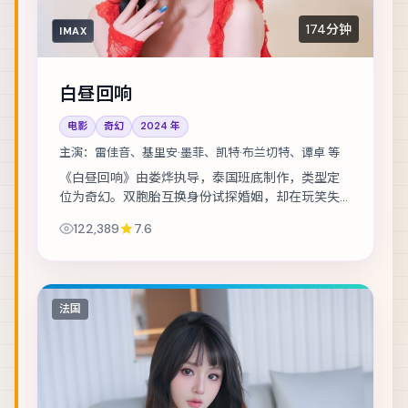
174分钟
IMAX
白昼回响
电影
奇幻
2024
年
主演：
雷佳音、基里安·墨菲、凯特·布兰切特、谭卓 等
《白昼回响》由娄烨执导，泰国班底制作，类型定
位为奇幻。双胞胎互换身份试探婚姻，却在玩笑失
控后难以收场。主演包括雷佳音、基里安·墨菲、凯
122,389
7.6
特·布兰切特 等，表演层次丰富。镜头语言克...
法国