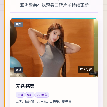
亚洲欧美在线观看
口碑片单持续更新
中国
109分钟
热播
无名档案
电影
科幻
2020
年
主演：
桂纶镁、朱一龙、古天乐、彭于晏