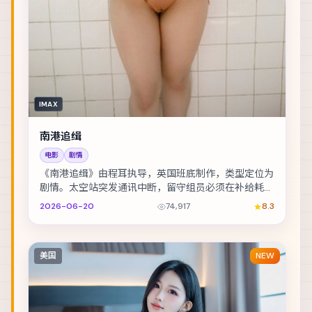
IMAX
南港追缉
电影
剧情
《南港追缉》由程耳执导，英国班底制作，类型定位为
剧情。太空站突发通讯中断，留守组员必须在补给耗尽
前自救。主演包括章子怡、绫野刚、古天乐 等，表演...
2026-06-20
74,917
8.3
美国
NEW