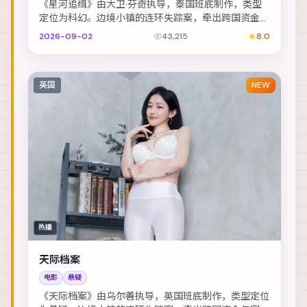
《星河追缉》由大卫·芬奇执导，泰国班底制作，类型
定位为科幻。边境小镇的连环失踪案，牵出跨国资金与
家族恩怨。主演包括周迅、金城武、全智贤 等，表演...
2026-09-02
43,215
8.0
英国
NEW
热播
天际档案
电影
悬疑
《天际档案》由乌尔善执导，英国班底制作，类型定位