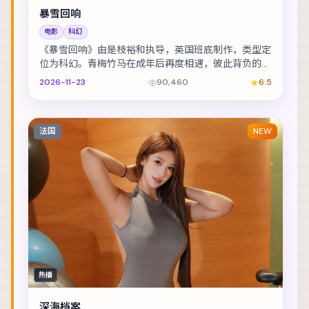
暴雪回响
电影
科幻
《暴雪回响》由是枝裕和执导，英国班底制作，类型定
位为科幻。青梅竹马在成年后再度相遇，彼此背负的身
份却水火不容。主演包括安藤樱、梁朝伟、古天乐 等...
2026-11-23
90,460
6.5
法国
NEW
热播
深海档案