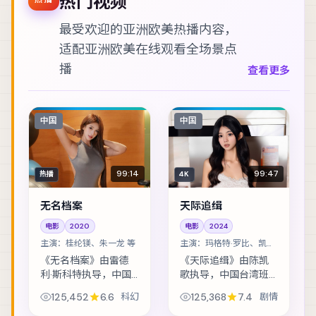
热门视频
最受欢迎的亚洲欧美热播内容，
适配
亚洲欧美在线观看
全场景点
播
查看更多
中国
中国
99:14
99:47
热播
4K
无名档案
天际追缉
电影
2020
电影
2024
主演：
桂纶镁、朱一龙 等
主演：
玛格特·罗比、凯特·
布兰切特 等
《无名档案》由雷德
《天际追缉》由陈凯
利·斯科特执导，中国
歌执导，中国台湾班
大陆班底制作，类型
底制作，类型定位为
125,452
6.6
科幻
125,368
7.4
剧情
定位为科幻。假释犯
剧情。退役特工重返