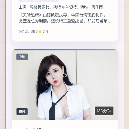
主演：
玛格特·罗比、凯特·布兰切特、汤唯、周冬雨
《天际追缉》由陈凯歌执导，中国台湾班底制作，
类型定位为剧情。退役特工重返故城，却发现当年
任务从未真正结束。主演包括玛格特·罗比、凯特·布
125,368
7.4
兰切特、汤唯 等，表演层次丰富。美术与声...
中国
136分钟
臻彩