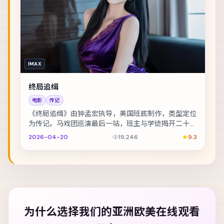
IMAX
终局追缉
电影
传记
《终局追缉》由钟孟宏执导，美国班底制作，类型定位
为传记。马戏团巡演最后一站，班主与学徒揭开二十年
前的旧案。主演包括全智贤、木村拓哉、张译 等，表...
2026-04-20
19,246
9.3
为什么选择我们的
亚洲欧美在线观看