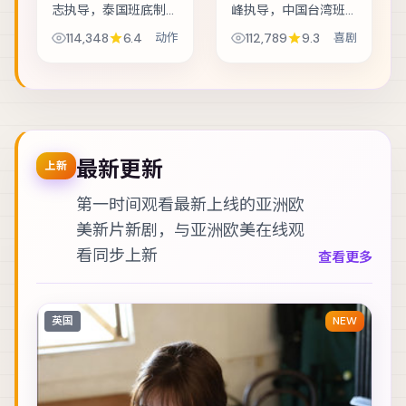
志执导，泰国班底制
峰执导，中国台湾班
作，类型定位为动
底制作，类型定位为
114,348
6.4
动作
112,789
9.3
喜剧
作。假释犯回到社区
喜剧。灾难预警被压
的第一天，就收到威
下之后，小人物在倒
胁要他还一笔不存在
计时里做出艰难抉
的债。主演包括提莫
择。主演包括赵丽
西·查拉梅、古天乐、...
颖、刘亦菲、宋康昊
等...
最新更新
上新
第一时间观看最新上线的亚洲欧
美新片新剧，与
亚洲欧美在线观
看
同步上新
查看更多
英国
NEW