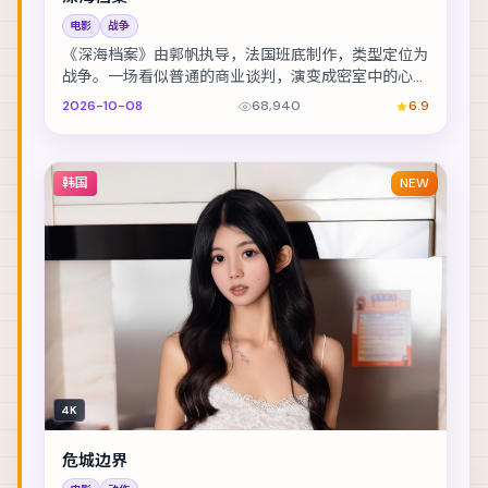
电影
战争
《深海档案》由郭帆执导，法国班底制作，类型定位为
战争。一场看似普通的商业谈判，演变成密室中的心理
博弈。主演包括佛罗伦斯·皮尤、孔刘、赞达亚 等，...
2026-10-08
68,940
6.9
韩国
NEW
4K
危城边界