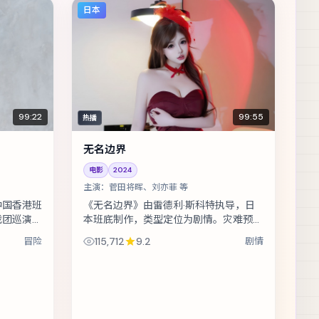
日本
99:22
99:55
热播
无名边界
电影
2024
主演：
菅田将晖、刘亦菲 等
中国香港班
《无名边界》由雷德利·斯科特执导，日
戏团巡演最
本班底制作，类型定位为剧情。灾难预警
年前的旧
被压下之后，小人物在倒计时里做出艰难
冒险
115,712
9.2
剧情
卓、刘亦
抉择。主演包括菅田将晖、刘亦菲、佛
罗...