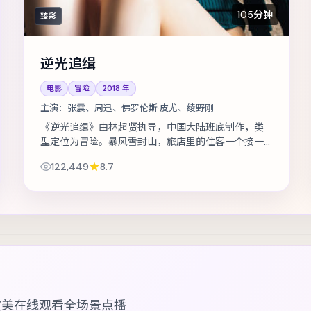
105分钟
臻彩
逆光追缉
电影
冒险
2018
年
主演：
张震、周迅、佛罗伦斯·皮尤、绫野刚
《逆光追缉》由林超贤执导，中国大陆班底制作，类
型定位为冒险。暴风雪封山，旅店里的住客一个接一
个消失。主演包括张震、周迅、佛罗伦斯·皮尤 等，表
122,449
8.7
演层次丰富。群戏调度成熟，配角亦有...
欧美在线观看
全场景点播