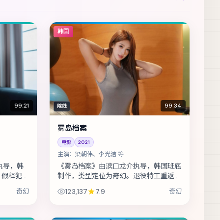
韩国
99:21
99:34
院线
雾岛档案
电影
2021
主演：
梁朝伟、李光洁 等
执导，韩
《雾岛档案》由滨口龙介执导，韩国班底
。假释犯回
制作，类型定位为奇幻。退役特工重返故
要他还一笔
城，却发现当年任务从未真正结束。主演
奇幻
123,137
7.9
奇幻
、李政
包括梁朝伟、李光洁、李政宰 等，表演...