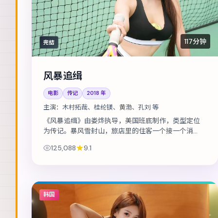
117分钟
完结
风暴追缉
电影
传记
2018
年
主演：
木村拓哉、桂纶镁、黄渤、孔刘 等
《风暴追缉》由娄烨执导，美国班底制作，类型定位
为传记。暴风雪封山，旅店里的住客一个接一个消
失。主演包括木村拓哉、桂纶镁、黄渤 等，表演层次
125,088
9.1
丰富。美术与声音设计共同营造沉浸氛围，...
韩国