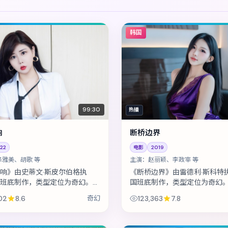
韩国
99:30
热播
响
断桥边界
22
电影
2019
泽雅美、胡歌 等
主演：
赵丽颖、李政宰 等
响》由史蒂文·斯皮尔伯格执
《断桥边界》由雷德利·斯科特
班底制作，类型定位为奇幻。一
国班底制作，类型定位为奇幻
通的商业谈判，演变成密室中的
到社区的第一天，就收到威胁
02
8.6
奇幻
123,363
7.8
。主演包括长泽雅美、胡歌、绫
不存在的债。主演包括赵丽颖
宰、...