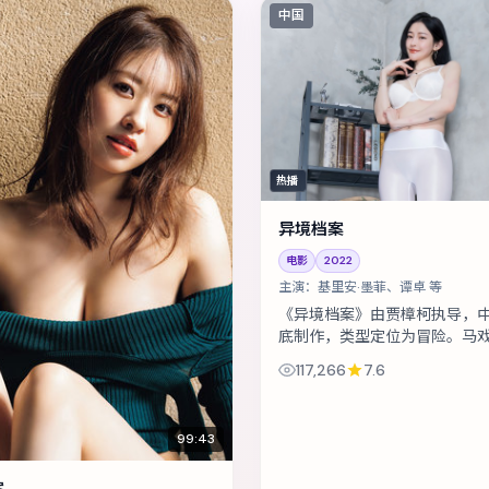
中国
热播
异境档案
电影
2022
主演：
基里安·墨菲、谭卓 等
《异境档案》由贾樟柯执导，
底制作，类型定位为冒险。马
后一站，班主与学徒揭开二十
117,266
7.6
案。主演包括基里安·墨菲、谭
菲...
99:43
案