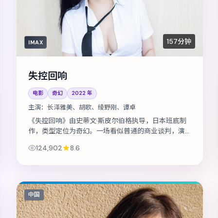
157分钟
IMAX
失控回响
电影
奇幻
2022
年
主演：
长泽雅美、胡歌、绫野刚、谭卓
《失控回响》由史蒂文·斯皮尔伯格执导，日本班底制
作，类型定位为奇幻。一场看似普通的商业谈判，演
变成密室中的心理博弈。主演包括长泽雅美、胡歌、
124,902
8.6
绫野刚 等，表演层次丰富。在类型框架...
中国