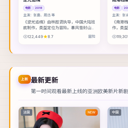
电影
2018
电影
20
主演：
张震、周迅 等
主演：
张
《逆光追缉》由林超贤执导，中国大陆班
《南港档
底制作，类型定位为冒险。暴风雪封山，
作，类型
旅店里的住客一个接一个消失。主演包括
城，却发
122,449
8.7
冒险
119,30
张震、周迅、佛罗伦斯·皮尤 等，表演...
包括张译
次丰...
最新更新
上新
第一时间观看最新上线的亚洲欧美新片新
法国
NEW
中国