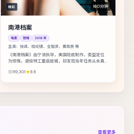
160分钟
臻彩
南港档案
电影
惊悚
2018
年
主演：
张译、桂纶镁、全智贤、黄政民 等
《南港档案》由宁浩执导，美国班底制作，类型定位
为惊悚。退役特工重返故城，却发现当年任务从未真
正结束。主演包括张译、桂纶镁、全智贤 等，表演层
119,301
8.8
次丰富。在类型框架内尝试作者表达，商...
查看更多