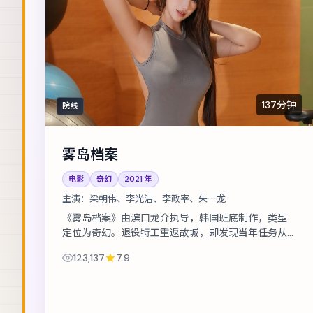
137分钟
院线
雾岛档案
电影
奇幻
2021
年
主演：
梁朝伟、李光洁、李政宰、朱一龙
《雾岛档案》由滨口龙介执导，韩国班底制作，类型
定位为奇幻。退役特工重返故城，却发现当年任务从
未真正结束。主演包括梁朝伟、李光洁、李政宰 等，
123,137
7.9
表演层次丰富。节奏层层推进，伏笔在第...