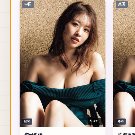
中国
美国
99:03
臻彩
臻彩
逆光追缉
南港档