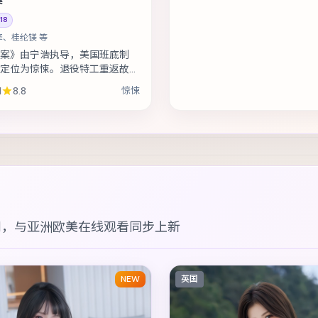
18
译、桂纶镁 等
案》由宁浩执导，美国班底制
定位为惊悚。退役特工重返故
现当年任务从未真正结束。主演
1
8.8
惊悚
、桂纶镁、全智贤 等，表演层
剧，与
亚洲欧美在线观看
同步上新
NEW
英国