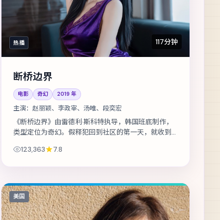
117分钟
热播
断桥边界
电影
奇幻
2019
年
主演：
赵丽颖、李政宰、汤唯、段奕宏
《断桥边界》由雷德利·斯科特执导，韩国班底制作，
类型定位为奇幻。假释犯回到社区的第一天，就收到
威胁要他还一笔不存在的债。主演包括赵丽颖、李政
123,363
7.8
宰、汤唯 等，表演层次丰富。在类型框...
美国