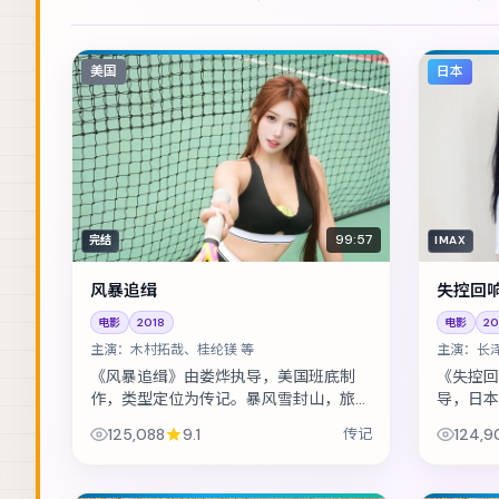
美国
日本
99:57
完结
IMAX
风暴追缉
失控回
电影
2018
电影
20
主演：
木村拓哉、桂纶镁 等
主演：
长
《风暴追缉》由娄烨执导，美国班底制
《失控回
作，类型定位为传记。暴风雪封山，旅店
导，日本
里的住客一个接一个消失。主演包括木村
场看似普
125,088
9.1
传记
124,9
拓哉、桂纶镁、黄渤 等，表演层次丰
心理博弈
富。...
野...