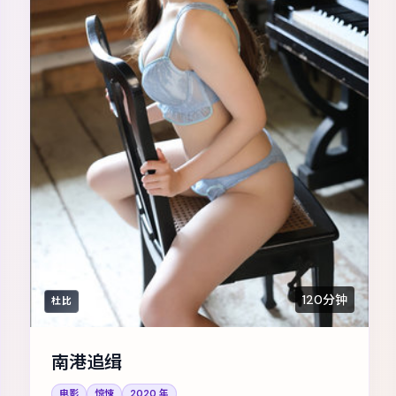
120分钟
杜比
南港追缉
电影
惊悚
2020
年