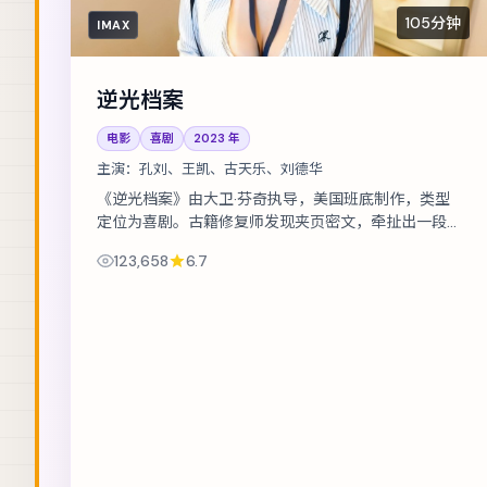
105分钟
IMAX
逆光档案
电影
喜剧
2023
年
主演：
孔刘、王凯、古天乐、刘德华
《逆光档案》由大卫·芬奇执导，美国班底制作，类型
定位为喜剧。古籍修复师发现夹页密文，牵扯出一段
被抹去的家族史。主演包括孔刘、王凯、古天乐 等，
123,658
6.7
表演层次丰富。镜头语言克制而富有张...