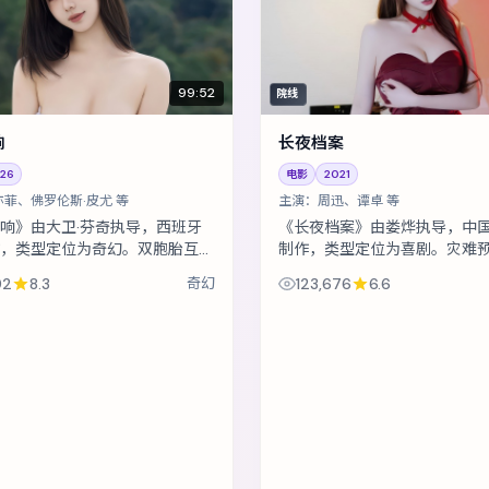
99:52
院线
响
长夜档案
26
电影
2021
亦菲、佛罗伦斯·皮尤 等
主演：
周迅、谭卓 等
响》由大卫·芬奇执导，西班牙
《长夜档案》由娄烨执导，中
，类型定位为奇幻。双胞胎互换
制作，类型定位为喜剧。灾难
婚姻，却在玩笑失控后难以收
之后，小人物在倒计时里做出
92
8.3
奇幻
123,676
6.6
包括刘亦菲、佛罗伦斯·皮尤、
主演包括周迅、谭卓、木村拓哉 等