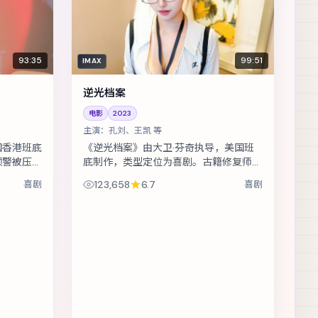
93:35
99:51
IMAX
逆光档案
电影
2023
主演：
孔刘、王凯 等
国香港班底
《逆光档案》由大卫·芬奇执导，美国班
预警被压下
底制作，类型定位为喜剧。古籍修复师发
艰难抉择。
现夹页密文，牵扯出一段被抹去的家族
喜剧
123,658
6.7
喜剧
，表...
史。主演包括孔刘、王凯、古天乐 等，
表...