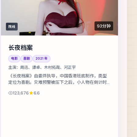
93分钟
院线
长夜档案
电影
喜剧
2021
年
主演：
周迅、谭卓、木村拓哉、河正宇
《长夜档案》由娄烨执导，中国香港班底制作，类型
定位为喜剧。灾难预警被压下之后，小人物在倒计时
里做出艰难抉择。主演包括周迅、谭卓、木村拓哉
123,676
6.6
等，表演层次丰富。群戏调度成熟，配角亦...