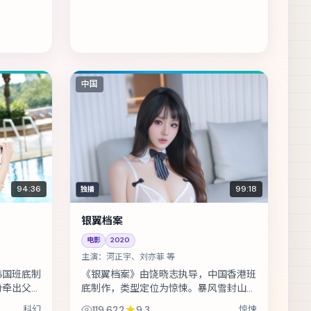
中国
94:36
99:18
独播
银翼档案
电影
2020
主演：
河正宇、刘亦菲 等
韩国班底制
《银翼档案》由饶晓志执导，中国香港班
纷牵出父辈
底制作，类型定位为惊悚。暴风雪封山，
摆。主演包
旅店里的住客一个接一个消失。主演包括
科幻
119,622
9.3
惊悚