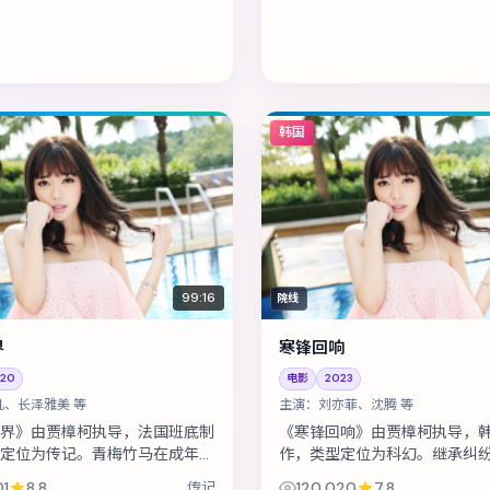
韩国
99:16
院线
界
寒锋回响
20
电影
2023
凡、长泽雅美 等
主演：
刘亦菲、沈腾 等
界》由贾樟柯执导，法国班底制
《寒锋回响》由贾樟柯执导，
定位为传记。青梅竹马在成年后
作，类型定位为科幻。继承纠
，彼此背负的身份却水火不容。
秘密，兄妹在法理与亲情间摇
01
8.8
传记
120,020
7.8