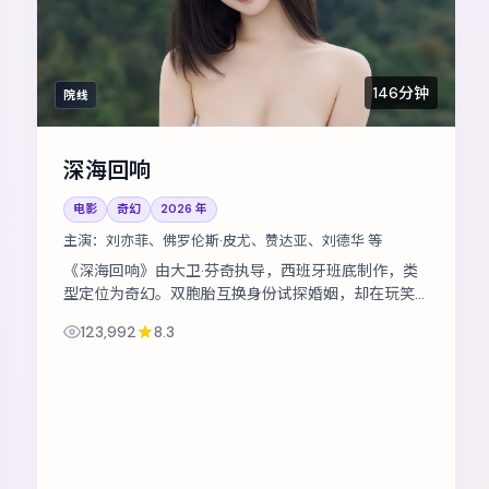
146分钟
院线
深海回响
电影
奇幻
2026
年
主演：
刘亦菲、佛罗伦斯·皮尤、赞达亚、刘德华 等
《深海回响》由大卫·芬奇执导，西班牙班底制作，类
型定位为奇幻。双胞胎互换身份试探婚姻，却在玩笑
失控后难以收场。主演包括刘亦菲、佛罗伦斯·皮尤、
123,992
8.3
赞达亚 等，表演层次丰富。节奏层层...