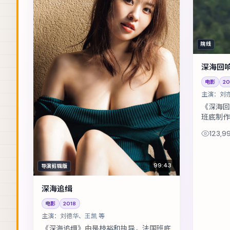
院线
深海回
电影
20
主演：
刘
《深海回
班底制作
身份试探
123,9
场。主演
赞...
99:43
导演剪辑版
深海追缉
电影
2018
主演：
刘德华、王凯 等
《深海追缉》由是枝裕和执导，法国班底