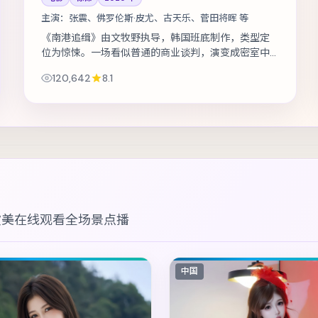
主演：
张震、佛罗伦斯·皮尤、古天乐、菅田将晖 等
《南港追缉》由文牧野执导，韩国班底制作，类型定
位为惊悚。一场看似普通的商业谈判，演变成密室中
的心理博弈。主演包括张震、佛罗伦斯·皮尤、古天乐
120,642
8.1
等，表演层次丰富。美术与声音设计共...
欧美在线观看
全场景点播
中国