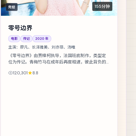
155分钟
完结
零号边界
电影
传记
2020
年
主演：
廖凡、长泽雅美、刘亦菲、汤唯
《零号边界》由贾樟柯执导，法国班底制作，类型定
位为传记。青梅竹马在成年后再度相遇，彼此背负的
身份却水火不容。主演包括廖凡、长泽雅美、刘亦菲
120,301
8.8
等，表演层次丰富。美术与声音设计共同...