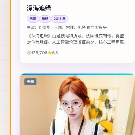
深海追缉
电影
悬疑
2018
年
主演：
刘德华、王凯、宋佳、凯特·布兰切特 等
《深海追缉》由是枝裕和执导，法国班底制作，类型
定位为悬疑。人工智能伦理听证前夕，核心工程师离
奇失联。主演包括刘德华、王凯、宋佳 等，表演层次
125,708
6.3
丰富。节奏层层推进，伏笔在第三幕集中...
美国