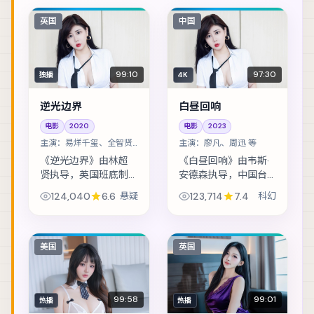
英国
中国
99:10
97:30
独播
4K
逆光边界
白昼回响
电影
2020
电影
2023
主演：
易烊千玺、全智贤
主演：
廖凡、周迅 等
等
《逆光边界》由林超
《白昼回响》由韦斯·
贤执导，英国班底制
安德森执导，中国台
作，类型定位为悬
湾班底制作，类型定
124,040
6.6
悬疑
123,714
7.4
科幻
疑。渔村少年捡到陌
位为科幻。音乐节后
生包裹，从此被卷入
台的失窃案，让独立
走私与反走私的漩
乐队卷入更大的阴
涡。主演包括易烊千
谋。主演包括廖凡、
美国
英国
玺、全智贤、金城武
周迅、梁朝伟 等，...
等...
99:58
99:01
热播
热播