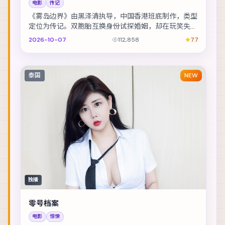
电影
传记
《雾岛边界》由黑泽清执导，中国香港班底制作，类型
定位为传记。双胞胎互换身份试探婚姻，却在玩笑失控
后难以收场。主演包括舒淇、雷佳音、汤唯 等，表演...
2026-10-07
112,858
7.7
泰国
NEW
独播
零号档案
电影
惊悚