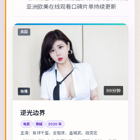
亚洲欧美在线观看
口碑片单持续更新
英国
99分钟
独播
逆光边界
电影
悬疑
2020
年
主演：
易烊千玺、全智贤、金城武、段奕宏