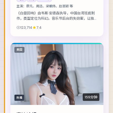
主演：
廖凡、周迅、梁朝伟、赵丽颖 等
《白昼回响》由韦斯·安德森执导，中国台湾班底制
作，类型定位为科幻。音乐节后台的失窃案，让独
立乐队卷入更大的阴谋。主演包括廖凡、周迅、梁
123,714
7.4
朝伟 等，表演层次丰富。美术与声音设计共同...
美国
159分钟
热播