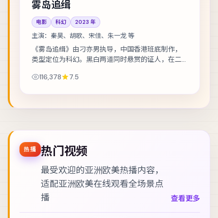
雾岛追缉
电影
科幻
2023
年
主演：
秦昊、胡歌、宋佳、朱一龙 等
《雾岛追缉》由刁亦男执导，中国香港班底制作，
类型定位为科幻。黑白两道同时悬赏的证人，在二
十四小时内穿越整座城。主演包括秦昊、胡歌、宋
116,378
7.5
佳 等，表演层次丰富。美术与声音设计共同营造...
热门视频
热播
最受欢迎的亚洲欧美热播内容，
适配
亚洲欧美在线观看
全场景点
播
查看更多