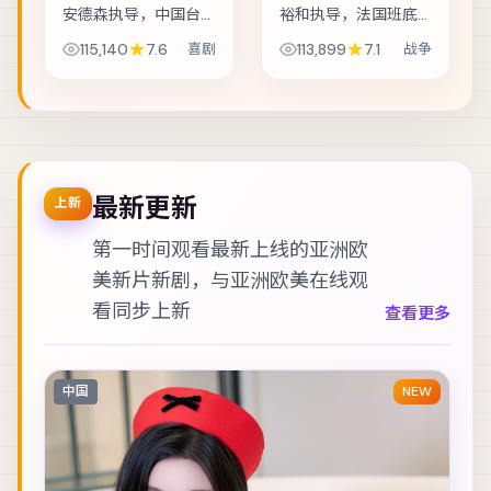
安德森执导，中国台
裕和执导，法国班底
湾班底制作，类型定
制作，类型定位为战
115,140
7.6
喜剧
113,899
7.1
战争
位为喜剧。人工智能
争。渔村少年捡到陌
伦理听证前夕，核心
生包裹，从此被卷入
工程师离奇失联。主
走私与反走私的漩
演包括安藤樱、桂纶
涡。主演包括赵丽
镁、刘德华 等，...
颖、雷佳音、李光洁
等...
最新更新
上新
第一时间观看最新上线的亚洲欧
美新片新剧，与
亚洲欧美在线观
看
同步上新
查看更多
中国
NEW