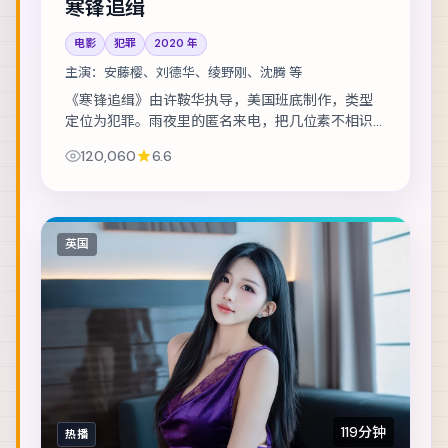
寒锋追缉
电影
犯罪
2020
年
主演：
安藤樱、刘德华、绫野刚、沈腾 等
《寒锋追缉》由许鞍华执导，美国班底制作，类型
定位为犯罪。雨夜里的匿名来电，把几位素不相识
的人推向同一条危途。主演包括安藤樱、刘德华、
120,060
6.6
绫野刚 等，表演层次丰富。群戏调度成熟，配角...
英国
119分钟
热播