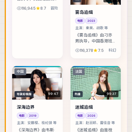
作，类型定位为冒
116,945
8.7
冒险
险。一场看似普通的
雾岛追缉
商业谈判，演变成密
电影
2023
室中的心理博弈。主
主演：
秦昊、胡歌 等
演包括古天乐、李政
宰、汤唯 等，表演层...
《雾岛追缉》由刁亦
男执导，中国香港班
底制作，类型定位为
116,378
7.5
科幻
科幻。黑白两道同时
悬赏的证人，在二十
四小时内穿越整座
城。主演包括秦昊、
中国
法国
胡歌、宋佳 等，表演...
99:47
99:37
导演剪辑版
热播
深海边界
迷城追缉
电影
2019
电影
2026
主演：
安藤樱、桂纶镁 等
主演：
赵丽颖、雷佳音 等
《深海边界》由韦斯·
《迷城追缉》由是枝