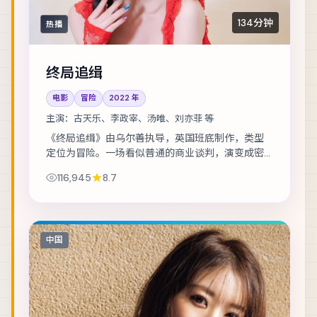
134分钟
热播
终局追缉
电影
冒险
2022
年
主演：
古天乐、李政宰、汤唯、刘亦菲 等
《终局追缉》由乌尔善执导，英国班底制作，类型
定位为冒险。一场看似普通的商业谈判，演变成密
室中的心理博弈。主演包括古天乐、李政宰、汤唯
116,945
8.7
等，表演层次丰富。群戏调度成熟，配角亦有完...
中国