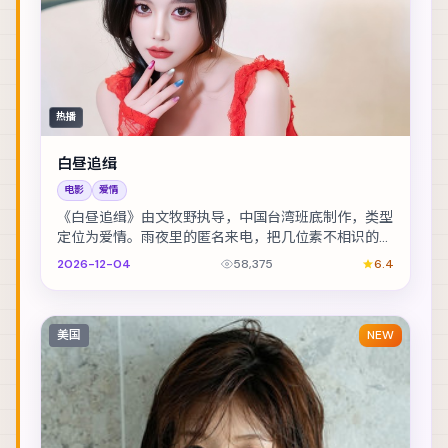
热播
白昼追缉
电影
爱情
《白昼追缉》由文牧野执导，中国台湾班底制作，类型
定位为爱情。雨夜里的匿名来电，把几位素不相识的人
推向同一条危途。主演包括李光洁、长泽雅美、谭卓 ...
2026-12-04
58,375
6.4
美国
NEW