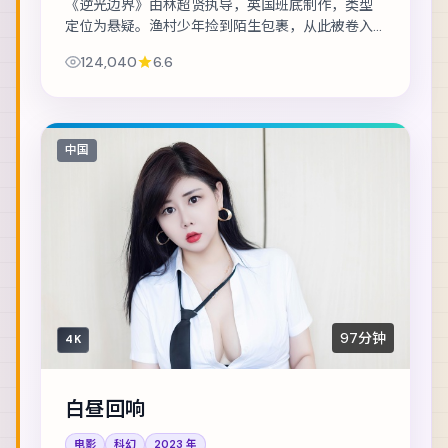
《逆光边界》由林超贤执导，英国班底制作，类型
定位为悬疑。渔村少年捡到陌生包裹，从此被卷入
走私与反走私的漩涡。主演包括易烊千玺、全智
124,040
6.6
贤、金城武 等，表演层次丰富。在类型框架内尝试...
中国
97分钟
4K
白昼回响
电影
科幻
2023
年