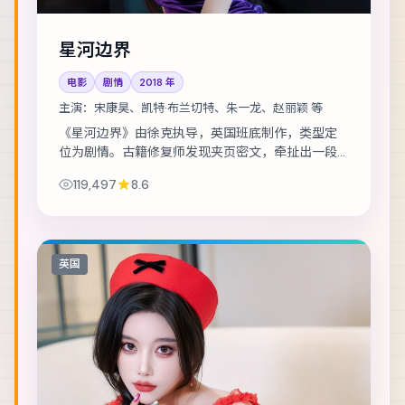
星河边界
电影
剧情
2018
年
主演：
宋康昊、凯特·布兰切特、朱一龙、赵丽颖 等
《星河边界》由徐克执导，英国班底制作，类型定
位为剧情。古籍修复师发现夹页密文，牵扯出一段
被抹去的家族史。主演包括宋康昊、凯特·布兰切
119,497
8.6
特、朱一龙 等，表演层次丰富。节奏层层推进，...
英国