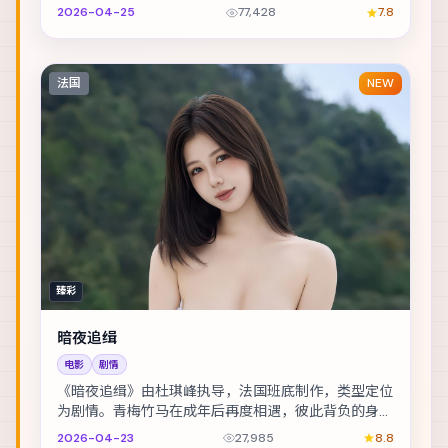
却水火不容。主演包括彭于晏、廖凡、谭卓 等，表演...
2026-04-25
77,428
7.8
法国
NEW
臻彩
暗夜追缉
电影
剧情
《暗夜追缉》由杜琪峰执导，法国班底制作，类型定位
为剧情。青梅竹马在成年后再度相遇，彼此背负的身份
却水火不容。主演包括黄渤、廖凡、李政宰 等，表演...
2026-04-23
27,985
8.8