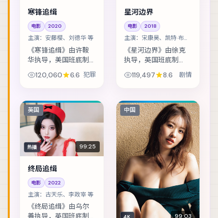
寒锋追缉
星河边界
电影
2020
电影
2018
主演：
安藤樱、刘德华 等
主演：
宋康昊、凯特·布兰
切特 等
《寒锋追缉》由许鞍
《星河边界》由徐克
华执导，美国班底制
执导，英国班底制
作，类型定位为犯
作，类型定位为剧
120,060
6.6
犯罪
119,497
8.6
剧情
罪。雨夜里的匿名来
情。古籍修复师发现
电，把几位素不相识
夹页密文，牵扯出一
的人推向同一条危
段被抹去的家族史。
途。主演包括安藤
主演包括宋康昊、凯
英国
中国
樱、刘德华、绫野刚
特·布兰切特、朱一龙
等，...
...
99:25
热播
终局追缉
电影
2022
主演：
古天乐、李政宰 等
《终局追缉》由乌尔
善执导，英国班底制
99:03
4K