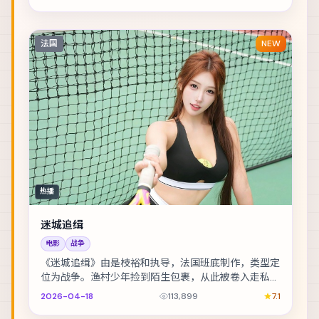
法国
NEW
热播
迷城追缉
电影
战争
《迷城追缉》由是枝裕和执导，法国班底制作，类型定
位为战争。渔村少年捡到陌生包裹，从此被卷入走私与
反走私的漩涡。主演包括赵丽颖、雷佳音、李光洁 等...
2026-04-18
113,899
7.1