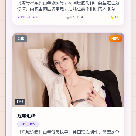
《零号档案》由毕赣执导，泰国班底制作，类型定位为
惊悚。雨夜里的匿名来电，把几位素不相识的人推向同
一条危途。主演包括沈腾、提莫西·查拉梅、王凯 等...
2026-06-16
65,094
9.0
英国
NEW
院线
危城追缉
电影
传记
《危城追缉》由奉俊昊执导，英国班底制作，类型定位