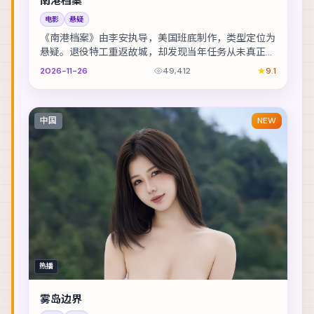
南港档案
电影
悬疑
《南港档案》由李安执导，美国班底制作，类型定位为
悬疑。退役特工重返故城，却发现当年任务从未真正结
束。主演包括绫野刚、易烊千玺、廖凡 等，表演层次...
2026-11-26
49,412
9.1
中国
NEW
热播
雾岛边界