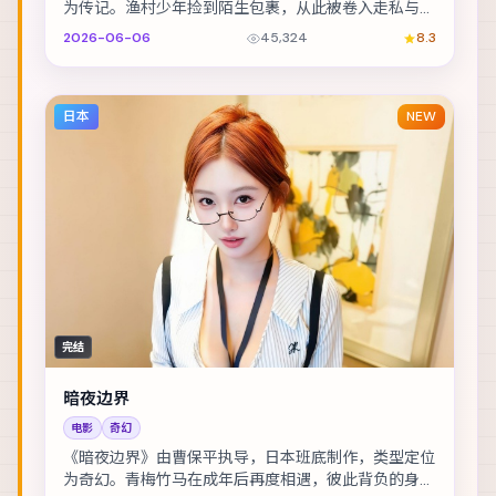
为传记。渔村少年捡到陌生包裹，从此被卷入走私与反
走私的漩涡。主演包括全智贤、杨紫、赞达亚 等，表...
2026-06-06
45,324
8.3
日本
NEW
完结
暗夜边界
电影
奇幻
《暗夜边界》由曹保平执导，日本班底制作，类型定位
为奇幻。青梅竹马在成年后再度相遇，彼此背负的身份