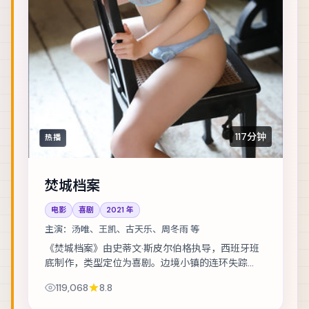
117分钟
热播
焚城档案
电影
喜剧
2021
年
主演：
汤唯、王凯、古天乐、周冬雨 等
《焚城档案》由史蒂文·斯皮尔伯格执导，西班牙班
底制作，类型定位为喜剧。边境小镇的连环失踪
案，牵出跨国资金与家族恩怨。主演包括汤唯、王
119,068
8.8
凯、古天乐 等，表演层次丰富。节奏层层推进，...