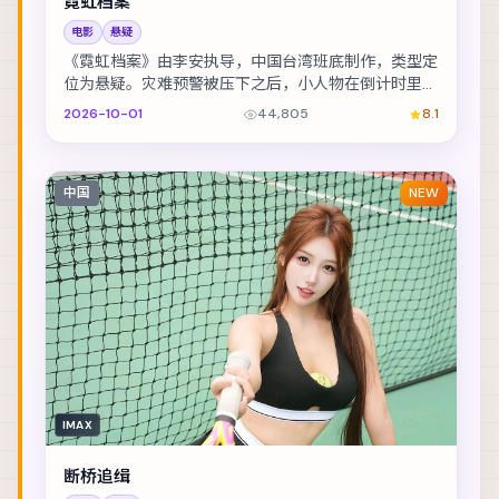
霓虹档案
电影
悬疑
《霓虹档案》由李安执导，中国台湾班底制作，类型定
位为悬疑。灾难预警被压下之后，小人物在倒计时里做
出艰难抉择。主演包括提莫西·查拉梅、廖凡、周迅 ...
2026-10-01
44,805
8.1
中国
NEW
IMAX
断桥追缉