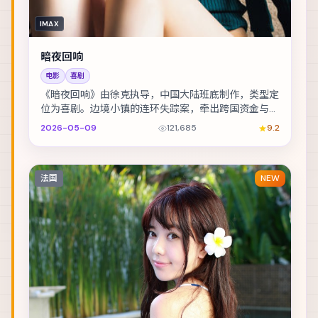
IMAX
暗夜回响
电影
喜剧
《暗夜回响》由徐克执导，中国大陆班底制作，类型定
位为喜剧。边境小镇的连环失踪案，牵出跨国资金与家
族恩怨。主演包括木村拓哉、章子怡、宋康昊 等，表...
2026-05-09
121,685
9.2
法国
NEW