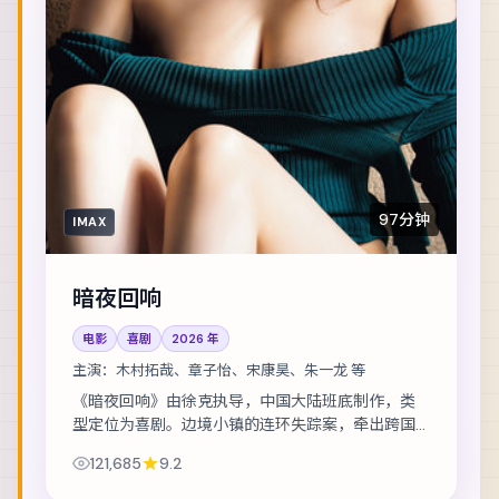
97分钟
IMAX
暗夜回响
电影
喜剧
2026
年
主演：
木村拓哉、章子怡、宋康昊、朱一龙 等
《暗夜回响》由徐克执导，中国大陆班底制作，类
型定位为喜剧。边境小镇的连环失踪案，牵出跨国
资金与家族恩怨。主演包括木村拓哉、章子怡、宋
121,685
9.2
康昊 等，表演层次丰富。在类型框架内尝试作者...