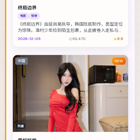
终局边界
电影
惊悚
《终局边界》由延尚昊执导，韩国班底制作，类型定位
为惊悚。渔村少年捡到陌生包裹，从此被卷入走私与反
走私的漩涡。主演包括黄渤、赵丽颖、全智贤 等，表...
2026-12-05
93,470
8.8
中国
NEW
热播