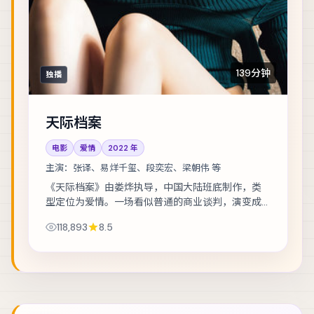
139分钟
独播
天际档案
电影
爱情
2022
年
主演：
张译、易烊千玺、段奕宏、梁朝伟 等
《天际档案》由娄烨执导，中国大陆班底制作，类
型定位为爱情。一场看似普通的商业谈判，演变成
密室中的心理博弈。主演包括张译、易烊千玺、段
118,893
8.5
奕宏 等，表演层次丰富。在类型框架内尝试作者...