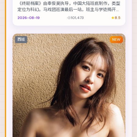
《终局档案》由奉俊昊执导，中国大陆班底制作，类型
定位为科幻。马戏团巡演最后一站，班主与学徒揭开二
十年前的旧案。主演包括安藤樱、章子怡、全智贤 等...
2026-08-19
101,473
8.5
西班
NEW