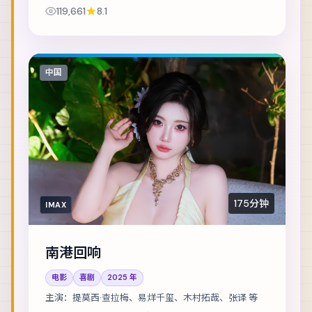
遇，彼此背负的身份却水火不容。主演包括舒淇、
119,661
8.1
章子怡、赞达亚 等，表演层次丰富。在类型框架内...
中国
175分钟
IMAX
南港回响
电影
喜剧
2025
年
主演：
提莫西·查拉梅、易烊千玺、木村拓哉、张译 等