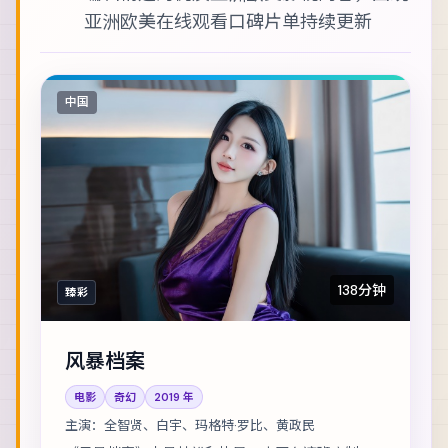
亚洲欧美在线观看
口碑片单持续更新
中国
138分钟
臻彩
风暴档案
电影
奇幻
2019
年
主演：
全智贤、白宇、玛格特·罗比、黄政民