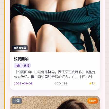
导演剪辑版
银翼回响
电影
传记
《银翼回响》由洪常秀执导，西班牙班底制作，类型定
位为传记。黑白两道同时悬赏的证人，在二十四小时内
穿越整座城。主演包括梁朝伟、基里安·墨菲、张震 ...
2026-08-08
20,499
7.4
中国
NEW