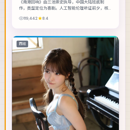
《南港回响》由三池崇史执导，中国大陆班底制
作，类型定位为喜剧。人工智能伦理听证前夕，核
心工程师离奇失联。主演包括提莫西·查拉梅、易烊
119,442
8.4
千玺、木村拓哉 等，表演层次丰富。节奏层层推...
西班