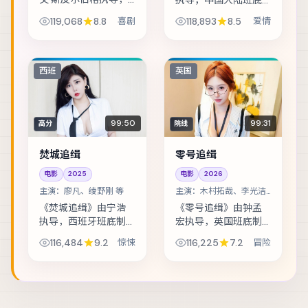
执导，中国大陆班底
西班牙班底制作，类
制作，类型定位为爱
119,068
8.8
喜剧
118,893
8.5
爱情
型定位为喜剧。边境
情。一场看似普通的
小镇的连环失踪案，
商业谈判，演变成密
牵出跨国资金与家族
室中的心理博弈。主
恩怨。主演包括汤
演包括张译、易烊千
西班
英国
唯、王凯、古天乐 ...
玺、段奕宏 等，表...
99:50
99:31
高分
院线
焚城追缉
零号追缉
电影
2025
电影
2026
主演：
廖凡、绫野刚 等
主演：
木村拓哉、李光洁
等
《焚城追缉》由宁浩
《零号追缉》由钟孟
执导，西班牙班底制
宏执导，英国班底制
作，类型定位为惊
作，类型定位为冒
116,484
9.2
惊悚
116,225
7.2
冒险
悚。雨夜里的匿名来
险。渔村少年捡到陌
电，把几位素不相识
生包裹，从此被卷入
的人推向同一条危
走私与反走私的漩
途。主演包括廖凡、
涡。主演包括木村拓
绫野刚、佛罗伦斯·皮
哉、李光洁、佛罗伦