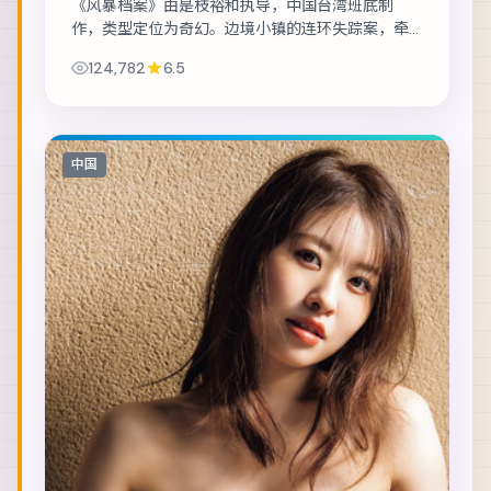
《风暴档案》由是枝裕和执导，中国台湾班底制
作，类型定位为奇幻。边境小镇的连环失踪案，牵
出跨国资金与家族恩怨。主演包括全智贤、白宇、
124,782
6.5
玛格特·罗比 等，表演层次丰富。镜头语言克制而...
中国