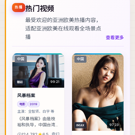
热门视频
热播
最受欢迎的亚洲欧美热播内容，
适配
亚洲欧美在线观看
全场景点
播
查看更多
中国
中国
99:21
臻彩
风暴档案
电影
2019
主演：
全智贤、白宇 等
《风暴档案》由是枝
裕和执导，中国台湾
97:23
IMAX
班底制作，类型定位
124,782
6.5
奇幻