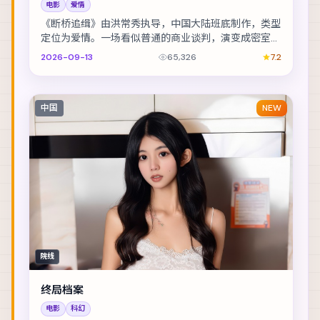
电影
爱情
《断桥追缉》由洪常秀执导，中国大陆班底制作，类型
定位为爱情。一场看似普通的商业谈判，演变成密室中
的心理博弈。主演包括廖凡、张震、绫野刚 等，表演...
2026-09-13
65,326
7.2
中国
NEW
院线
终局档案
电影
科幻