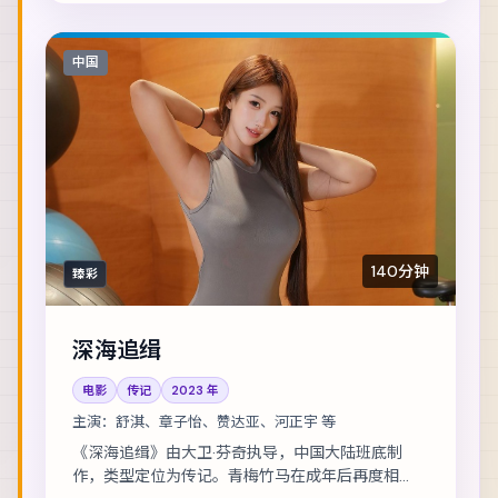
中国
140分钟
臻彩
深海追缉
电影
传记
2023
年
主演：
舒淇、章子怡、赞达亚、河正宇 等
《深海追缉》由大卫·芬奇执导，中国大陆班底制
作，类型定位为传记。青梅竹马在成年后再度相