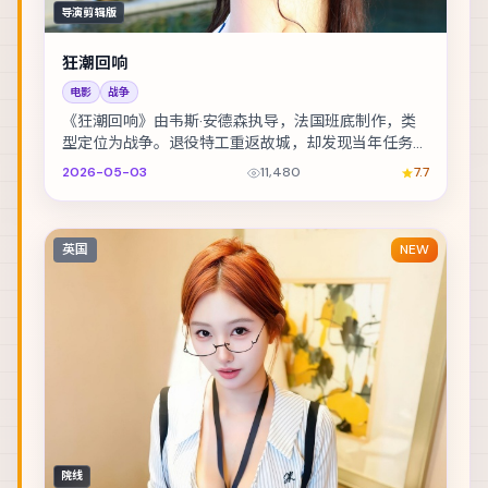
导演剪辑版
狂潮回响
电影
战争
《狂潮回响》由韦斯·安德森执导，法国班底制作，类
型定位为战争。退役特工重返故城，却发现当年任务从
未真正结束。主演包括朱一龙、全智贤、提莫西·查拉...
2026-05-03
11,480
7.7
英国
NEW
院线