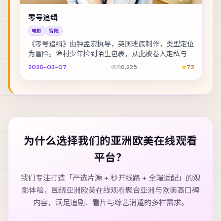
零号追缉
电影
冒险
《零号追缉》由钟孟宏执导，英国班底制作，类型定位
为冒险。渔村少年捡到陌生包裹，从此被卷入走私与反
走私的漩涡。主演包括木村拓哉、李光洁、佛罗伦斯·...
2026-03-07
116,225
7.2
为什么选择我们的
亚洲欧美在线观看
平台？
我们专注打造「严选片源 + 秒开线路 + 全端适配」的观
影体验，围绕
亚洲欧美在线观看
聚合亚洲与欧美高口碑
内容，满足追剧、看片与综艺消遣的多样需求。