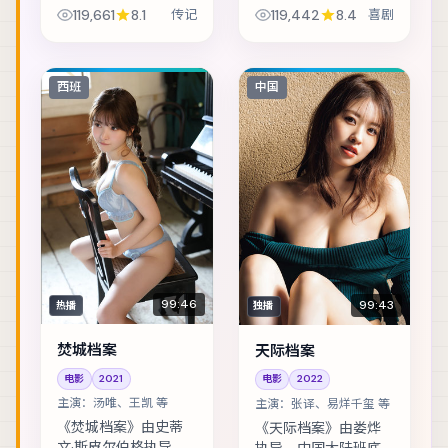
班底制作，类型定位
班底制作，类型定位
119,661
8.1
传记
119,442
8.4
喜剧
为传记。青梅竹马在
为喜剧。人工智能伦
成年后再度相遇，彼
理听证前夕，核心工
此背负的身份却水火
程师离奇失联。主演
不容。主演包括舒
包括提莫西·查拉梅、
西班
中国
淇、章子怡、赞达亚...
易烊千玺、木村拓...
99:46
99:43
热播
独播
焚城档案
天际档案
电影
2021
电影
2022
主演：
汤唯、王凯 等
主演：
张译、易烊千玺 等
《焚城档案》由史蒂
《天际档案》由娄烨
文·斯皮尔伯格执导，